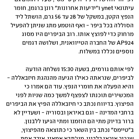
עיתונאי ynet ו"ידיעות אחרונות" רונן ברגמן, חומר 
הנפץ הקטן, במשקל של 28 עד 56 גרם, הושתל ליד 
הסוללה בכל ביפר - ואף הוטמע מתג שניתן להפעיל 
מרחוק כדי לפוצץ אותו. רוב הביפרים היו מסוג 
AP924 של החברה הטייוואנית, ושלושה דגמים 
נוספים נכללו במשלוח. 
לפי אותם גורמים, בשעה 15:30 נשלחה הודעה 
לביפרים, שנראתה כאילו הגיעה מהנהגת חיזבאללה - 
והיא הפעלה את חומרי הנפץ. עוד הם אמרו כי 
המכשירים תוכנתו לצפצף למשך כמה שניות לפני 
הפיצוץ. בדיווח נכתב כי חיזבאללה הפיץ את הביפרים 
ברחבי המדינה - וגם באיראן ובסוריה - ושעדיין לא 
ברור בדיוק מתי הם הוזמנו ומתי הגיעו ללבנון. 
ב"טיימס" נכתב בין השאר כי כתוצאה מהפיצוץ, 
שגריר איראן בלבנון, מוג'תבא אמאני, איבד אחת 