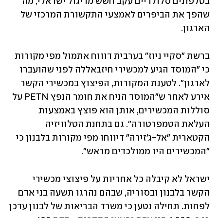
בטלפונים סלולריים עקב חשש מריגול ישראלי, מה 
שהפך את הביפרים לאמצעי התקשורת המרכזי של 
הארגון.
ברשת "סקיי ניוז" בערבית דוווח אתמול מפי מקורות 
כי "המוסד הגיע למכשירי חיזבאללה לפני שהועברו 
לארגון". לטענת המקורות, הפיצוץ במכשירי הקשר 
אירע לאחר ש"המוסד הניח את חומר הנפץ PETN על 
סוללות המכשירים, אותן הוא פוצץ באמצעות 
העלאת הטמפרטורה". גם בתחנת הטלוויזיה 
הקטארית "אל-ג'זירה" דיווחו מפי מקורות בלבנון כי 
"המכשירים היו ממולכדים מראש".
ישראל לא קיבלה כל אחריות על פיצוצי מכשירי 
הקשר בלבנון ובסוריה, שבהם נהרגו תשעה בני אדם 
לפחות. תחילה נטען כי משרד הבריאות של לבנון עדכן 