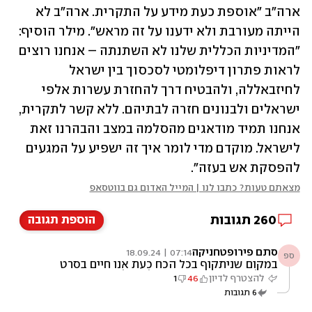
ארה"ב "אוספת כעת מידע על התקרית. ארה"ב לא 
הייתה מעורבת ולא ידענו על זה מראש". מילר הוסיף: 
"המדיניות הכללית שלנו לא השתנתה – אנחנו רוצים 
לראות פתרון דיפלומטי לסכסוך בין ישראל 
לחיזבאללה, ולהבטיח דרך להחזרת עשרות אלפי 
ישראלים ולבנונים חזרה לבתיהם. ללא קשר לתקרית, 
אנחנו תמיד מודאגים מהסלמה במצב והבהרנו זאת 
לישראל. מוקדם מדי לומר איך זה ישפיע על המגעים 
להפסקת אש בעזה".
מצאתם טעות? כתבו לנו | המייל האדום גם בווטסאפ
260
תגובות
הוספת תגובה
סתם פירופטחניקה
07:14 | 18.09.24
ספ
במקום שניתקוף בכל הכח כעת אנו חיים בסרט
כאילו כבר ניצחנו ביזבוז שלנו של מומנט
להצטרף לדיון
46
1
ההפתעה, שכחנו איך נילחמים חיים רק בסרטים
6
תגובות