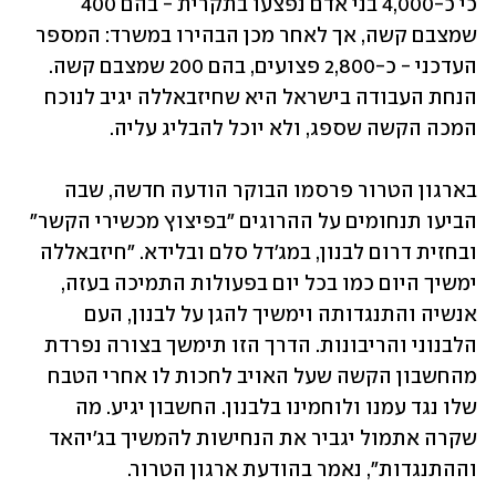
כי כ-4,000 בני אדם נפצעו בתקרית - בהם 400 
שמצבם קשה, אך לאחר מכן הבהירו במשרד: המספר 
העדכני - כ-2,800 פצועים, בהם 200 שמצבם קשה. 
הנחת העבודה בישראל היא שחיזבאללה יגיב לנוכח 
המכה הקשה שספג, ולא יוכל להבליג עליה. 
בארגון הטרור פרסמו הבוקר הודעה חדשה, שבה 
הביעו תנחומים על ההרוגים "בפיצוץ מכשירי הקשר" 
ובחזית דרום לבנון, במג'דל סלם ובלידא. "חיזבאללה 
ימשיך היום כמו בכל יום בפעולות התמיכה בעזה, 
אנשיה והתנגדותה וימשיך להגן על לבנון, העם 
הלבנוני והריבונות. הדרך הזו תימשך בצורה נפרדת 
מהחשבון הקשה שעל האויב לחכות לו אחרי הטבח 
שלו נגד עמנו ולוחמינו בלבנון. החשבון יגיע. מה 
שקרה אתמול יגביר את הנחישות להמשיך בג'יהאד 
וההתנגדות", נאמר בהודעת ארגון הטרור. 