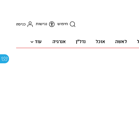
חיפוש
נגישות
כניסה
עוד
ל
לאשה
אוכל
נדל"ן
אנרגיה