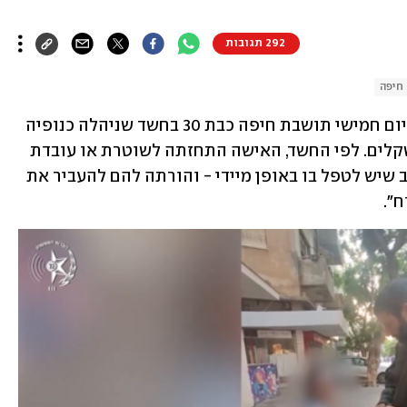
292 תגובות
חיפה
: המשטרה עצרה ביום חמישי תושבת חיפה כבת 30 בחשד שניהלה כנופיה 
להונאת מבוגרים דוברי רוסית במיליוני שקלים. לפי החשד, האישה התחזתה לשוטרת או עובדת 
בנק, הציגה לקשישים בעיה כספית או חוב שיש לטפל בו באופן מיידי - והורתה להם להעביר את 
". 