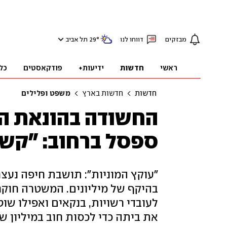
מבזקים
דווחו לנו
°
29
תל אביב
ראשי
חדשות
ידיעות+
פודקאסטים
כל
חדשות
חדשות בארץ
משפט ופלילים
החשודה בהונאת המ
ספסל ברחוב: "קשי
"עוקץ המוניות": תושבת חיפה נעצ
בהיקף של מיליונים. המשטרה חוקר
לעובדי רשויות, בנקאים ואפילו שוט
את ביתה כדי לכסות חוב במיליון ש