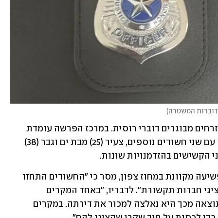
 דוברות המשטרה
)
לפי החשד, ההונאה כוונה כלפי עשרות אזרחים מבוגרים דוברי רוסית. במרכז הפרשה עומדת 
תושבת חיפה, שלפי החשד ניהלה כנופיה עם שני חשודים נוספים, צעיר (25) מבת ים וגבר (38) 
 הקשישים בהזדמנויות שונות.   
רס"מ אורן מיארה, חוקר בכיר במחלקת פשיעה מקוונת במחוז צפון, מסר כי "החשודים התחזו 
לנציגי רשויות החוק, עובדי בנק ואפילו נציגי חברות תקשורת". לדבריו, "באחד המקרים 
החשודים עקצו קשישה במיליון שקל, וכתוצאה מכך היא נאלצה למכור את דירתה. במקרים 
די לכסות על חוב שקרי שהציגו להם".