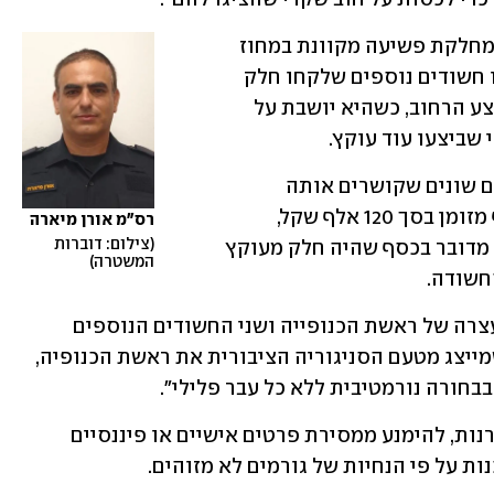
בעקבות כמה תלונות בעלות אופי דומה, מחלקת פשיעה מקוונת במחוז 
הצפון פתחה בחקירה שבעקבותיה נעצרו חשודים נוספים שלקחו חלק 
בתרמית. החשודה המרכזית נתפסה באמצע הרחוב, כשהיא יושבת על 
שביצעו עוד עוקץ.
בביתה של ראשת הכנופיה אותרו ממצאים שונים שקושרים אותה 
להונאה, ובהם תג מזויף של שוטרת וכסף מזומן בסך 120 אלף שקל, 
רס"מ אורן מיארה
צילום: דוברות 
בשקלים ובמטבע זר. במשטרה חושדים כי מדובר בכסף שהיה חלק מעוקץ 
המשטרה
חשודה.
בית משפט השלום בטבריה האריך את מעצרה של ראשת הכנופייה ושני החשודים הנוספים 
שסייעו לה עד חמישי. עו"ד דוד קליימן, שמייצג מטעם הסניגוריה הציבורית את ראשת הכנופיה, 
בחורה נורמטיבית ללא כל עבר פלילי".
במשטרה שבים וקוראים לציבור לגלות ערנות, להימנע ממסירת פרטים אישיים או פיננסיים 
ות על פי הנחיות של גורמים לא מזוהים.