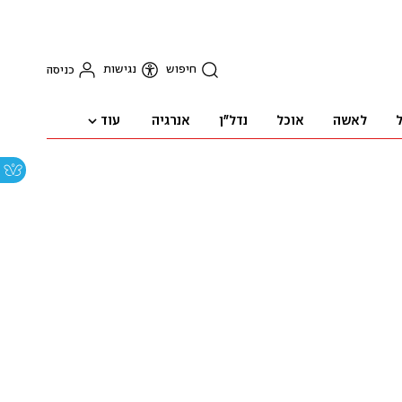
חיפוש
נגישות
כניסה
עוד
ל
לאשה
אוכל
נדל"ן
אנרגיה