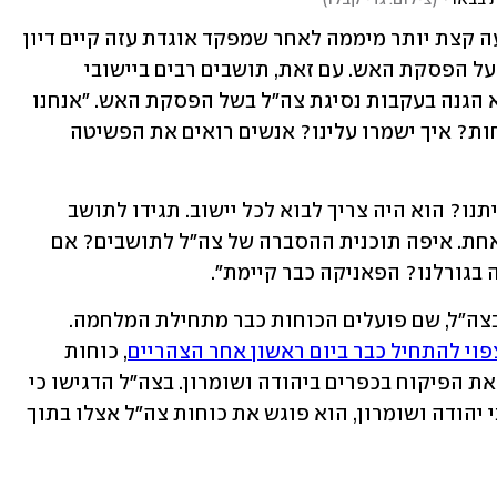
ההודעה של צה"ל בנושא ההיערכות מגיעה קצת יותר מיממה לאחר שמפקד אוגדת עזה קיים דיון 
עם ראשי מועצות בעוטף עזה, שם דנו גם על הפסקת האש. עם זאת, תושבים רבים ביישובי 
העוטף הביעו חשש מכך שהם יישארו ללא הגנה בעקבות נסיגת צה"ל בשל הפסקת האש. "אנחנו 
דורשים לקבל תשובות. היכן ייפרסו הכוחות? איך ישמרו עלינו? אנשים רואים את הפשיטה 
תושב אחר הוסיף: "איפה הצבא שידבר איתנו? הוא היה צריך לבוא לכל יישוב. תגידו לתושב 
'אנחנו רואים אתכם'. כבר הופקרנו פעם אחת. איפה תוכנית ההסברה של צה"ל לתושבים? אם 
בגורלנו? הפאניקה כבר קיימת".
גם באזור יהודה ושומרון נערכים כאמור בצה"ל, שם פועלים הכוחות כבר מתחילת המלחמה. 
וי להתחיל כבר ביום ראשון אחר הצהריים
, כוחות 
הביטחון מתגברים את האבטחה בצירים ואת הפיקוח בכפרים ביהודה ושומרון. בצה"ל הדגישו כי 
"לאויב אין מקום בטוח להתבסס בו ברחבי יהודה ושומרון, הוא פוגש את כוחות צה"ל אצלו בתוך 