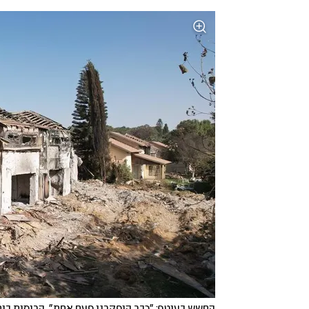
החשש בעוטף: "כבר הופקרנו פעם אחת". הריסות בית