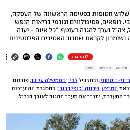
 שלוש חטופות בפעימה הראשונה של העסקה,
. רופאים, פסיכולוגים וגורמי בריאות הנפש
, צה"ל נערך להגנה בעוטף: "כל איום - יענה
דה ושומרון לקראת שחרור האסירים הפלסטינים
17 תגובות
מלחמה
חטופים
חמאס
יני-ביטחוני
, ובמקביל 
לדיון בממשלה על כך
, פורסם 
ראת 
המבצע, שכונה "כנפי דרור"
. במסגרת ההיערכות 
יקים צה"ל שלוש נקודות קליטה סמוך לגדר המערכת, יתגבר את מערך ההגנה לאורך הגבול 