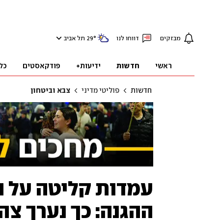
מבזקים
דווחו לנו
°
29
תל אביב
ראשי
חדשות
ידיעות+
פודקאסטים
כל
חדשות
פוליטי מדיני
צבא וביטחון
עמדות קליטה על ה
ההגנה: כך נערך צ