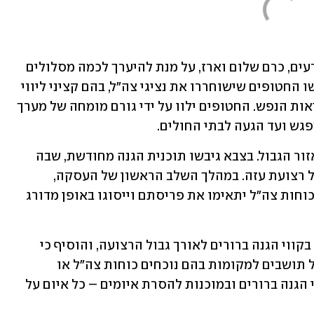
שלוש נקודות הקליטה של צה"ל יוקמו ברעים, כרם שלום וארז, על מנת להיערך לכמה מסלולים 
מהם יושבו החטופים. באותן נקודות יפגשו החטופים שישוחררו את נציגי צה"ל, בהם קציני ליווי 
ות"ש וכן רופאים, פסיכולוגים וגורמי בריאות הנפש. החטופים ילוו על ידי גורם מומחה של מערך 
פגש ועד הגעה לבתי החולים.
לצד זאת, צה"ל ייערך גם באופן מבצעי באזור הגבול. בצבא גיבשו תוכנית הגנה מחודשת, שבה 
מערך ההגנה יהיה מוגבר יותר לאורך גבול רצועת עזה. במהלך השלב הראשון של העסקה, 
בהתאם להסכם ולהוראות הדרג המדיני, כוחות צה"ל יתאימו את פריסתם וייסוגו באופן מדורג 
צה"ל הבהיר כי הכוחות ימשיכו להתפרס בקווי הגנה ברורים לאורך גבול הרצועה, והוסיף כי 
כחלק מההסכמות, לא תתאפשר חזרה של תושבים למקומות בהם נוכחים כוחות צה"ל או 
בסמיכות לגבול ישראל. "צה"ל נערך בקווי הגנה ברורים ובמוכנות להסרת איומים – כל איום על 