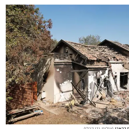
 בבארי
(
צילום: גדי קבלו
)