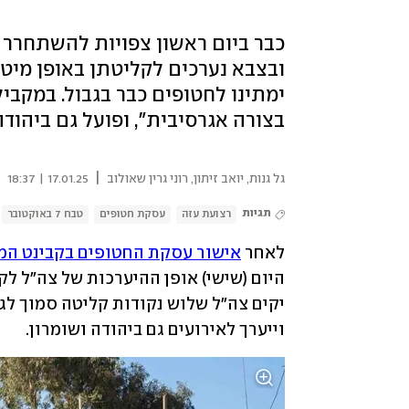
כבר ביום ראשון צפויות להשתחרר
ובצבא נערכים לקליטתן באופן מיטבי
ימתינו לחטופים כבר בגבול. במקביל
בצורה אגרסיבית", ופועל גם ביהו
|
גל גנות
,
יואב זיתון
,
רוני גרין שאולוב
17.01.25 | 18:37
תגיות
רצועת עזה
עסקת חטופים
טבח 7 באוקטובר
לאחר 
אישור עסקת החטופים בקבינט המד
היום (שישי) אופן ההיערכות של צה"ל לק
וייערך לאירועים גם ביהודה ושומרון.