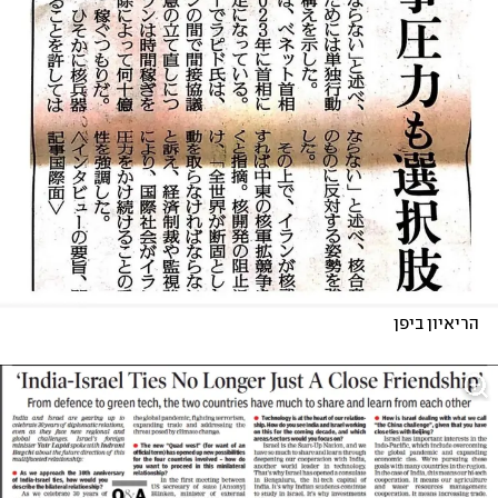
הריאיון ביפן