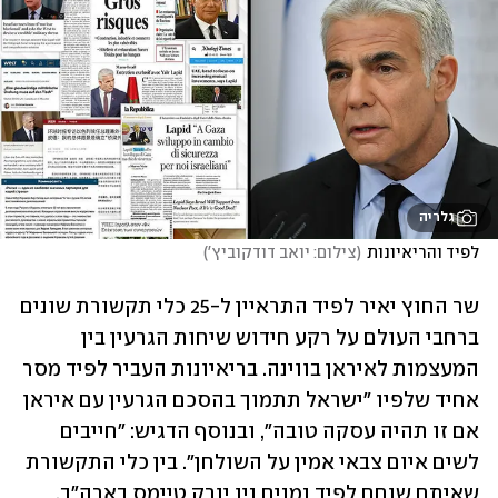
גלריה
לפיד והריאיונות
(
צילום: יואב דודקוביץ'
)
שר החוץ יאיר לפיד התראיין ל-25 כלי תקשורת שונים 
ברחבי העולם על רקע חידוש שיחות הגרעין בין 
המעצמות לאיראן בווינה. בריאיונות העביר לפיד מסר 
אחיד שלפיו "ישראל תתמוך בהסכם הגרעין עם איראן 
אם זו תהיה עסקה טובה", ובנוסף הדגיש: "חייבים 
לשים איום צבאי אמין על השולחן". בין כלי התקשורת 
שאיתם שוחח לפיד נמנים ניו יורק טיימס בארה"ב, 