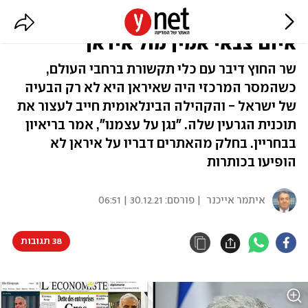
לפיד התראיין ב-25 מדינות: "צריך
איום צבאי אמין מול איראן"
שר החוץ דיבר עם כלי תקשורת ברחבי העולם,
כשהמסר המרכזי היה שאיראן היא לא רק הבעיה
של ישראל - והקהילה הבינלאומית חייב לעצור את
תוכנית הגרעין שלה. "נגן על עצמנו", אמר בריאיון
בבחריין. בחלק מהאתרים דבריו על איראן לא
הופיעו בכותרות
איתמר אייכנר
| פורסם:
30.12.21 | 06:51
38 תגובות