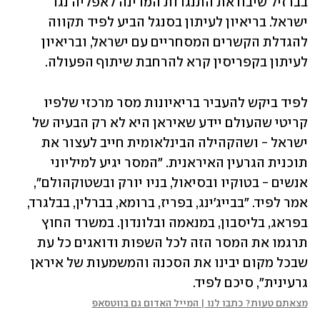
בברזיל שיבח את התנגדות המדינה לאפליה נגד 
ישראל. בריאיון לעיתון בסנגל הביע לפיד תקווה 
להגדלת הקשרים המסחריים עם ישראל, ובריאיון 
לעיתון בקפריסין קרא להרחבת שיתוף הפעולה. 
לפיד ביקש להעביר בריאיונות מסר מרכזי שלפיו 
קריטי שהעולם יידע שאיראן היא לא רק הבעיה של 
ישראל - ושהקהילה הבינלאומית חייב לעצור את 
תוכנית הגרעין האיראנית. "המסר יגיע למיליוני 
אנשים - בטוקיו ובסיאול, בניו יורק ובשטוקהולם", 
אמר לפיד. "בבייג'ינג, בפריז, ברומא, בברלין, בבלגרד, 
בפראג, בליסבון, במנאמה ובלונדון. במשרד החוץ 
תרגמו את המסר הזה לכל השפות ודואגים כל עת 
שבכל מקום יבינו את הסכנה והמשמעות של איראן 
גרעינית", סיכם לפיד.
מצאתם טעות? כתבו לנו | המייל האדום גם בווטסאפ