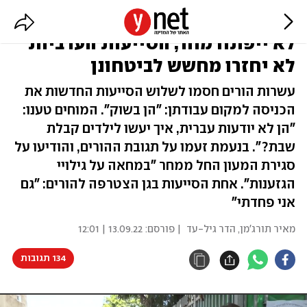
לאחר מחאת ההורים: המעון בחולון
לא ייפתח מחר, הסייעות הערביות
לא יחזרו מחשש לביטחונן
עשרות הורים חסמו לשלוש הסייעות החדשות את
הכניסה למקום עבודתן: "הן בשוק". המוחים טענו:
"הן לא יודעות עברית, איך יעשו לילדים קבלת
שבת?". בנעמת זעמו על תגובת ההורים, והודיעו על
סגירת המעון החל ממחר "במחאה על גילויי
הגזענות". אחת הסייעות בגן הצטרפה להורים: "גם
אני פחדתי"
מאיר תורג'מן
,
הדר גיל-עד
| פורסם:
13.09.22 | 12:01
134 תגובות