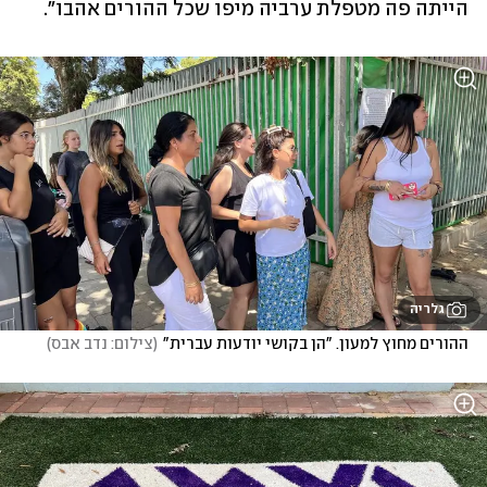
הייתה פה מטפלת ערביה מיפו שכל ההורים אהבו".
גלריה
ההורים מחוץ למעון. "הן בקושי יודעות עברית"
(
צילום: נדב אבס
)