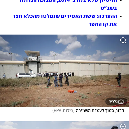
הניסיון שלא צלח ב-2014, המבוכה הגדולה 
בשב"ס
ההערכה: ששת האסירים שנמלטו מהכלא חצו 
את קו התפר
גלריה
הבור, סמוך לעמדת השמירה
(
צילום: EPA
)