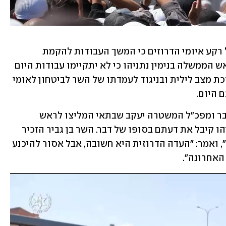
 בגליל ובגולן, ועל רקע איומי הדרוזים כי המשך העבודות להקמת 
טורבינות הרוח יוביל להסלמה, החליט ראש הממשלה בנימין נתניהו כי לא יתקיימו עבודות היום 
(ראשון) בגולן. ההחלטה ניתנה בתום הערכת מצב לילית ובניגוד לעמדתו של השר לביטחון לאומי 
 היום.
ראש המל"ל צחי הנגבי, ראש השב"כ רונן בר ומפכ"ל המשטרה יעקב שבתאי המליצו לראש 
הממשלה שלא לקיים עבודות היום, ונתניהו קיבל את דעתם בסופו של דבר. השר בן גביר הזכיר 
את איומי הדרוזים לפיהם "תהיה מלחמה", ואמר: "העדה הדרוזית היא חשובה, אבל אסור להיכנע 
האחרונה".