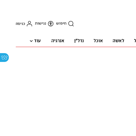
חיפוש
נגישות
כניסה
עוד
ל
לאשה
אוכל
נדל"ן
אנרגיה