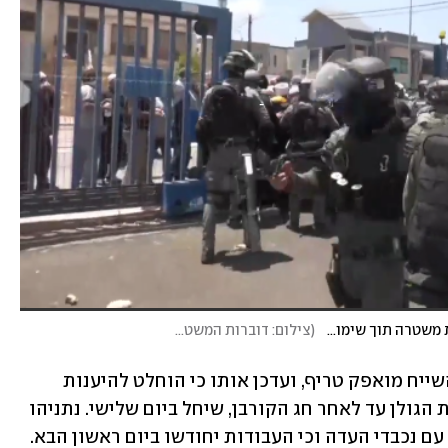
תיעוד דרמטי: עשרות דרוזים ניסו להשתלט על תחנת משטרה תוך שימוש בירי
(
צילום: דוברות המשטרה
)
נתניהו שוחח עם מנהיג העדה הדרוזית, השייח מואפק טריף, ועדכן אותו כי הוחלט להיענות 
לבקשתו ולהימנע מחידוש העבודות ברמת הגולן עד לאחר חג הקורבן, שיחל ביום שלישי. נתניהו 
 עם נכבדי העדה וכי העבודות יחודשו ביום ראשון הבא.