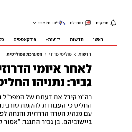
מבזקים
דווחו לנו
°
30
תל אביב
ראשי
חדשות
ידיעות+
פודקאסטים
כל
חדשות
פוליטי מדיני
המערכת הפוליטית
לאחר איומי הדרוזים
גביר: נתניהו החליט
רה"מ קיבל את דעתם של המפכ"ל ור
החליט כי העבודות להקמת טורבינו
עם מנהיג העדה הדרוזית והנחה לפע
ביישוביהם. בן גביר התנגד: "אסור ל