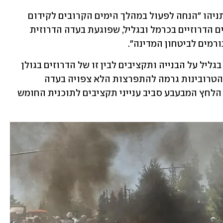
בהודעת לשכת ראש הממשלה נמסר כי נתניהו "הנחה לפעול במהלך הימים הקרובים לקידום 
פתרונות למצוקת התכנון והדיור ביישובים הדרוזיים בכרמל ובגליל, שפוגעת בעדה הדרוזית 
רמים לביטחון המדינה".
נתניהו מנסה להפריד בין מחאת הדרוזים בגליל על הבנייה ותקציבים לבין זו של הדרוזים בגולן 
המתנגדים לטורבינות הרוח. המחאה נגד הטרובינות גרמה להתפרצות הלא צפויה בעדה 
שמבחינתם האירוע הזה הוא טריגר לסיר הלחץ המבעבע סביב ענייני תקציבים לתוכנית החומש 