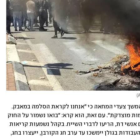
)
בערב שישי בדיון על המשך צעדי המחאה כי "אנחנו לקראת הסלמה במאבק. 
אנחנו נמצאים בימים קשים, זאת התקוממות מוצדקת". עם זאת, הוא קרא: "בואו נשמור על החוק 
ועל רכוש הציבור". הנוכחים במקום, רובם אנשי דת, הריעו לדברי השייח. בקהל נשמעות קריאות 
בוז לשר בן גביר, שהודיע ביום חמישי כי "העבודות בגולן יימשכו עד ערב חג הקורבן, ייעצרו בחג, 