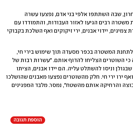
במחאת הדרוזים ברמת הגולן ברביעי האחרון, שבה השתתפו אלפי בני אדם, נפצעו עשרה 
מפגינים, חמישה מהם באורח קשה. כוחות משטרה רבים הגיעו לאזור העבודות, והתמודדו עם 
הפרות הסדר של המפגינים, שכללו הבערת צמיגים, יידוי אבנים, ירי זיקוקים ואף השלכת בקבוקי 
באותו יום ניסו גם מאות מפגינים לפרוץ לתחנת המשטרה בכפר מסעדה תוך שימוש בירי חי, 
יידוי אבנים וירי זיקוקים. המשטרה מסרה כי השוטרים הצליחו להדוף אותם. "עשרות רבות של 
דרוזים הגיעו לנקודת המשטרה במסעדה שבגולן וניסו להשתלט עליה. הם יידו אבנים, הציתו 
גלגלים, ניקבו גלגלים של ניידות משטרה ואף ירו ירי חי. חלק מהשוטרים נפצעו מאבנים שהושלכו 
לעברם. בתגובה, המשטרה הדפה את הקבוצה והרחיקה אותם מהשטח", נמסר. מלבד המפגינים 
הוספת תגובה