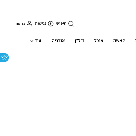
חיפוש
נגישות
כניסה
עוד
לאשה
אוכל
נדל"ן
אנרגיה