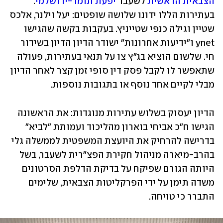
הצבאית הראשית
 לשעבר 
יפעת תומר-ירושלמי
. 
בעתירות הללו ידונו שלושה שופטים: יעל וילנר, אלכס 
שטיין וגילה כנפי שטייניץ. בעקבות בקשה שהגישו 
ynet ו"ידיעות אחרונות" ישודר הדיון הדיון בשידור 
חי. שלשום הוציא בג"ץ צו על תנאי בעתירות, פעולה 
שתאפשר לו לקבל פסק דין סופי זמן קצר לאחר הדיון 
מבלי לקיים אחד נוסף או בתגובות נוספות.
הדיון יעסוק בשלוש עתירות מנוגדות: את הראשונה 
הגישו ח"כ אביחי בוארון מהליכוד ועמותת "לביא" 
בדרישה להרחיק את היועצת המשפטית לממשלה גלי 
בהרב-מיארה מניהול חקירת הפצ"רית לשעבר, בשל 
היותה הגורם שפיקח על בדיקת הדלפת הסרטונים 
משדה תימן על ידי הפרקליטות הצבאית, שלימים 
התברר כי טויחה.