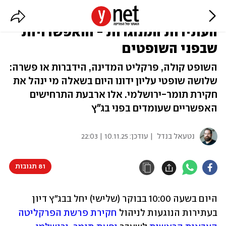
פרשת הפצ"רית מגיעה לבג"ץ:
העתירות המנוגדות - והאפשרויות
שבפני השופטים
השופט קולה, פרקליט המדינה, הידברות או פשרה:
שלושה שופטי עליון ידונו היום בשאלה מי ינהל את
חקירת תומר-ירושלמי. אלו ארבעת התרחישים
האפשריים שעומדים בפני בג"ץ
נטעאל בנדל
| עודכן:
10.11.25 | 22:03
81 תגובות
היום בשעה 10:00 בבוקר (שלישי) יחל בבג"ץ דיון 
בעתירות הנוגעות לניהול 
חקירת פרשת הפרקליטה 