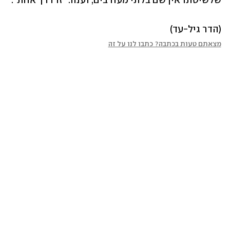
שלשיטתו אין שם בלתי מעורבים, וענה: "זו דרך אחת". 
(הדר גיל-עד)
מצאתם טעות בכתבה? כתבו לנו על זה