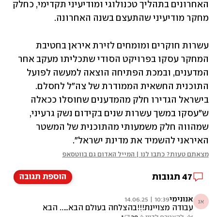
האחרונים בתהליך טכנולוגי ומודיעיני תקדימי, כחלק 
מחקר מודיעיני שהתעצם בשנה האחרונה. 
עשרות חוקרים ומומחים לזירת איראן בחטיבת 
המחקר עסקו בפרויקט הסודי שתכליתו מעקב אחר 
המדענים, ובמכת הפתיחה הוצאה למעשה לפועל 
התוכנית החשאית הממודרת של צה"ל לחסלם. 
בישראל הגדירו חלק מהמדענים שחוסלו ככאלה 
ש"עסקו במשך עשרות שנים בקידום נשק גרעיני, 
שמהווה חלק משמעותי מהתוכנית של המשטר 
האיראני להשמיד את מדינת ישראל". 
מצאתם טעות? כתבו לנו | המייל האדום גם בווטסאפ
47
תגובות
הוספת תגובה
אנונימי
10:39 | 14.06.25
אנ
עבודה מצויינת!!!בהצלחה בעולם הבא….. הבא
להורגך השקם להורגו