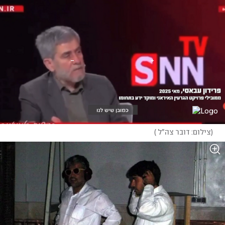
(
צילום: דובר צה"ל 
)