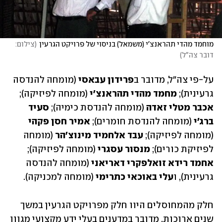
⁠מוחמד מהדי תהראנצ'י (משמאל) בניסוי של פרויקט הגרעין
(
צילום: 
דובר צה"ל
)
על-פי צה"ל, מדובר ב
פרידון עבאסי
 (מומחה להנדסה 
גרעינית); ⁠
מחמד מהדי תהראנצ'י 
(מומחה לפיזיקה); 
אכבר מטלי זאדה
 (מומחה להנדסת כימיה); ⁠
סעיד 
ברג'י
 (מומחה להנדסת חומרים); ⁠
אמיר חסן פקהי
(מומחה לפיזיקה); ⁠
עבד אלחמיד מינוצ'הר
 (מומחה 
לפיזיקת כורים); ⁠
מנסור עסגרי
 (מומחה לפיזיקה); 
אחמד רידא זואלפקרי דאריאני
 (מומחה להנדסה 
גרעינית), ו
עלי באוכאי כתרימי
 (מומחה למכניקה).
חלק מהמחוסלים היוו חלק מפרויקט הגרעין במשך 
שנים ארוכות. מדובר במדענים בעלי ידע מקצועי מגוון 