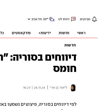
מבזקים
דווחו לנו
°
30
תל אביב
ראשי
חדשות
ידיעות+
פודקאסטים
כל
חדשות
דיווחים בסוריה: "
חומס
|
ליאור בן ארי
26.11.24 | 16:27