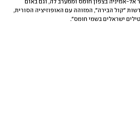
אף-אם" דיווחה כי מדובר בתקיפות באזור אל-אמיניה בצפון חומס וממערב לה, וגם באום 
חארתין שמערבית אליה. בנוסף, אתר החדשות "קול הבירה", המזוהה עם האופוזיציה הסורית, 
טילים ישראלים בשמי חומס".