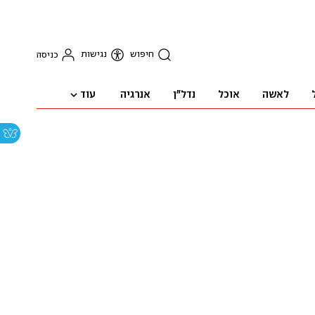
חיפוש
נגישות
כניסה
עוד
לאשה
אוכל
נדל"ן
אנרגיה