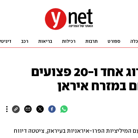
כלה
ספורט
תרבות
רכילות
בריאות
רכב
דיגיטל
דיווחים: לפחות הרוג אחד ו-20 פצועים
 במזרח איראן
סוכנות הידיעות "סאברין ניוז", המזוהה עם המיליציות הפרו-איראניות בעיראק, ציטטה דיווח 