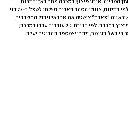
רשמי באיראן שלפיו סביב השעה 22:21 שעון המדינה, אירע פיצוץ במכרה פחם באזור דרום 
חורסן, במזרח הרפובליקה האיסלאמית. לפי הדיווח, צוותי הסהר האדום נשלחו לטפל ב-23 בני 
אדם שנפצעו. כמו כן, סוכנות הידיעות האיראנית "פארס" ציטטה את אחראי ניהול המשברים 
בדרום חורסן שמסר כי דליפת גז גרמה לפיצוץ במכרה. לפי הגורם, 20 עובדים עבדו במכרה, 
 כי בשל העומק, ייתכן שמספר ההרוגים יעלה.