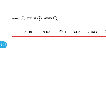
חיפוש
נגישות
כניסה
עוד
לאשה
אוכל
נדל"ן
אנרגיה