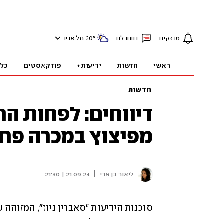
מבזקים
דווחו לנו
°
30
תל אביב
ראשי
חדשות
ידיעות+
פודקאסטים
כל
חדשות
מפיצוץ במכרה פחם
|
ליאור בן ארי
21.09.24 | 21:30