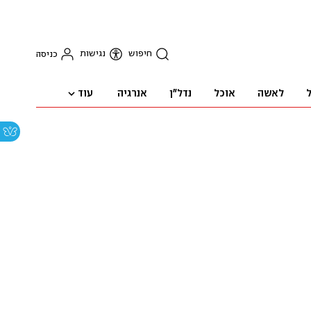
חיפוש
נגישות
כניסה
עוד
ל
לאשה
אוכל
נדל"ן
אנרגיה