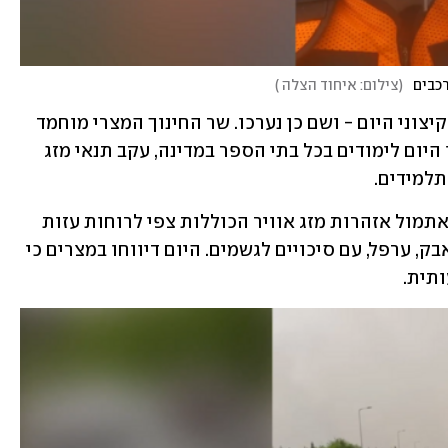
(
צילום: איחוד הצלה
)
 ציפו למזג אוויר קיצוני היום - ושם כן נערכו. שר החינוך המצרי מוחמד 
עבד א-לטיף הודיע אתמול כי לא יתקיימו היום לימודים בכל בתי הספר במדינה, עקב תנאי מזג 
למידים. 
הרשות המטאורולוגית המצרית פרסמה אתמול אזהרות מזג אוויר הכוללות צפי לרוחות עזות 
באזורים מסוימים שיגרמו לסופות חול ואבק, ערפל, עם סיכויים לגשמים. היום דיווחו במצרים כי 
תית.