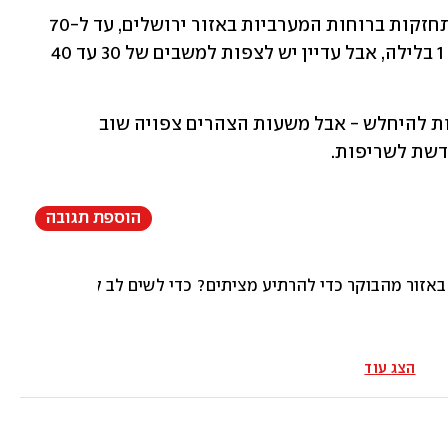
המודלים המעודכנים אף צופים המשך התחזקות ברוחות המערביות באזור ירושלים, עד ל-70 
קמ"ש. היחלשות ברוחות צפויה רק אחרי 1 בלילה, אבל עדיין יש לצפות למשבים של 30 עד 40 
מחר בבוקר, יום העצמאות, הרוחות צפויות להיחלש - אבל משעות הצהרים צפויה שוב 
דשת לשריפות.
הוספת תגובה
זור מהבוקר כדי להרתיע מציתים? כדי לשים לב לתנועה חשודה
הצג עוד