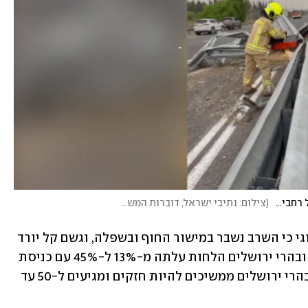
מסירים גדרות הפרדה בכביש 1 כדי לאפשר נסיעה של רחבי חירום
(
צילום: נתיבי ישראל, דוברות המשטרה
)
ב-20:00 בערב עדכנו בשירות המטאורולוגי כי השרב נשבר במישור החוף ובשפלה, וגשם קל יורד 
באזור מישור החוף המרכזי. בפנים הארץ ובהרי ירושלים הלחות עלתה מ-13% ל-45% עם כניסת 
הרוחות המערביות. עם זאת משבי הרוח בהרי ירושלים ממשיכים להיות חזקים ומגיעים ל-50 עד 