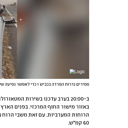
60 קמ"ש.