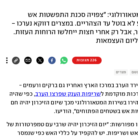
ירות המטאורולוגי: "צפויה סכנת התפשטות אש
א בוטל עד הצהריים. במצרים דווקא נערכו -
, אבל רק אחרי חצות ייחלשו הרוחות העזות.
 ליום העצמאות
226 תגובות
שם
מצרים
מזג האוויר עדיין קשה, למרות גשם קל שירד הערב במרכז הארץ ואחריו גם ברקים ורעמים - 
רכות מוקדמת ל
שריפות הענק שפרצו הערב
, כפי שהיה 
למשל במצרים. כבר לפני ארבעה ימים הזהירו בשירות המטאורולוגי מכך שיום הזיכרון יהיה חם 
ות אש בשטחים הפתוחים", הודיעו. 
אתמול בבוקר הם חזרו על האזהרה וכתבו מפורשות: "יום הזיכרון יהיה שרבי עם טמפרטורות של 
36-38 מעלות בשפלה וסכנת התפשטות אש ושריפות. יש להקפיד על כללי האש כפי שנמסר 