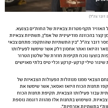
: דובר צה"ל
)
כשעה לאחר התקיפות, אישר צה"ל כי חיל האוויר תקף מטרות צבאיות של החות'ים בצנעא. 
״מטוסי קרב של חיל האוויר תקפו לפני זמן קצר בהכוונה מודיעינית של אמ"ן, תשתיות צבאיות 
של שלטון הטרור החות'י במרחב צנעא״, מסר דובר צה"ל. "בין התשתיות שהותקפו: מתחם צבאי 
בו נמצא ארמון הנשיאות, תחנות הכוח אסאר והיזאז ואתר אחסון דלק אשר שימשו לפעילותו 
הצבאית של שלטון הטרור החות'י. התקיפות בוצעו נוכח תקיפות חוזרת של שלטון הטרור 
החות'י נגד מדינת ישראל ואזרחיה, לרבות שיגור טילי קרקע-קרקע וכלי טיס בלתי מאוישים 
"ארמון הנשיאות במרחב צנעא נמצא במתחם הצבאי ממנו מנוהלות הפעולות הצבאיות של 
כוחות שלטון הטרור החות'י. כמו כן, הותקפו תחנות הכוח היזאז ואסאר, אשר שימשו את 
השלטון כתשתית אספקת חשמל משמעותית עבור פעילותו הצבאית. תקיפת תחנות הכוח 
פוגעת בייצור ואספקת החשמל למטרות צבאיות. השימוש בתחנות אלו מהווה דוגמה נוספת 
ת'י בתשתיות אזרחיות".