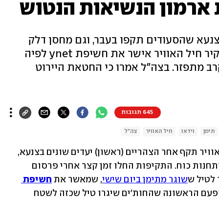
 ארמון הנשיאות הנטוש
נעא שהסעודים תקפו בעבר, וגם מחסן דלק
ותחנות כוח. התקיפה - אחרי שתחקיר חיל האוויר אישר את חשיפת ynet לפיה
רב מתפזר. בצה"ל אמרו כי החטאת היירוט
645 תגובות
תימן
וידאו
חיל האוויר
צה"ל
 חיל האוויר תקף אחר הצהריים (ראשון) יעדים שונים בצנעא, 
בהם ארמון הנשיאות הנטוש, מחסן דלק ותחנות כוח. התקיפות החלו זמן קצר אחרי פרסום 
לטיל ש
שוגר מתימן ביום שישי
, שמאשר את
חשיפת 
ולפיה היה לו ראש קרב מתפצל - הפעם הראשונה שהחות'ים שיגרו טיל שכזה לשטח 