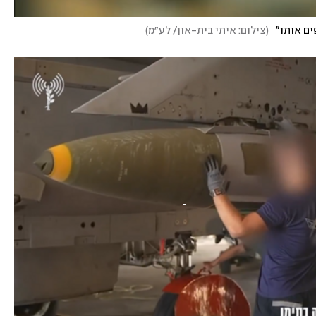
ים אותו"
(
צילום: איתי בית-און/ לע״מ
)