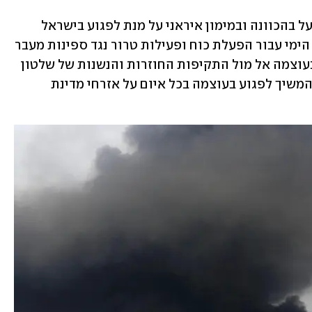
עוד מסר צה"ל: "שלטון הטרור החות'י פועל בהכוונה ובמימון איראני על מנת לפגוע בישראל 
ובבנות בריתה. השלטון מנצל את המרחב הימי עבור הפעלת כוח ופעילות טרור נגד ספינות מעבר 
וסחר במרחב השיט העולמי. צה"ל יפעל בעוצמה אל מול התקיפות החוזרות והנשנות של שלטון 
הטרור החות'י נגד מדינת ישראל ונחוש להמשיך לפגוע בעוצמה בכל איום על אזרחי מדינת 