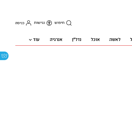
חיפוש
נגישות
כניסה
עוד
ל
לאשה
אוכל
נדל"ן
אנרגיה