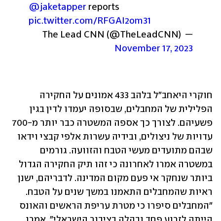
@jaketapper
 reports 
pic.twitter.com/RFGAI2om31
— The Lead CNN (@TheLeadCNN) 
November 17, 2023
חוקרי היאחב"ל בלהב 433 אמונים על החקירה 
הפלילית של המחבלים, שבסופה יעמדו לדין בגין 
פשעיהם. לצורך כך אספה המשטרה כבר יותר מ-700 
עדויות של ניצולים, ובידיה עשרות אלפי קבצי וידאו 
שבהם מתועדים מעשי הטבח והזוועה. גורמים 
במשטרה אמרו לאחרונה כי זהו תיק החקירה הגדול 
ביותר שנחקר אי פעם מקום המדינה. לדבריהם, ישנן 
ראיות שהמחבלים התאמנו במשך שנים על הטבח. 
"המחבלים סיפרו כי מטרת עריפת הראשים והאונס 
הייתה לזרוע פחד ובהלה בציבור הישראלי", אמרו. 