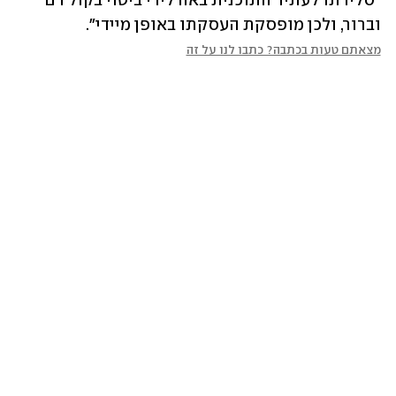
"סלידתו לעתיד התוכנית באה לידי ביטוי בקול רם 
וברור, ולכן מופסקת העסקתו באופן מיידי". 
מצאתם טעות בכתבה? כתבו לנו על זה