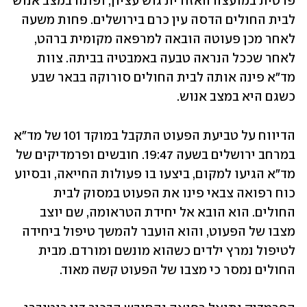
פרטית במועצה האזורית גוש עציון, ופונה במצב אנוש 
לבית החולים הדסה עין כרם בירושלים. פחות משעה 
לאחר מכן פעוטה הובאה למרפאה מקומית ברהט, 
לאחר שככל הנראה טבעה באמבטיה בביתה. צוות 
מד"א פינה אותה לבית החולים סורוקה בבאר שבע 
כשגם היא במצב אנוש.
הדיווח על טביעת הפעוט התקבל במוקד 101 של מד"א 
במרחב ירושלים בשעה 19:47. חובשים ופרמדיקים של 
מד"א הגיעו למקום, ביצעו בו פעולות החייאה, ובסיוע 
כוח רפואה צבאי פינו את הפעוט במסוק לבית 
החולים. הוא הובא אל יחידת הטראומה, שם יוצב 
מצבו של הפעוט, והוא הועבר להמשך טיפול ביחידה 
לטיפול נמרץ ילדים כשהוא מונשם ומורדם. מבית 
החולים נמסר כי מצבו של הפעוט קשה מאוד.