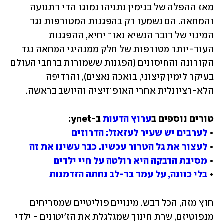
מאז ההפלה של בנימין נתניהו נמוגו הדי התנועה 
והמחאה. הם נשמעו רק בהפגנות המטורפות נגד 
המינוי של דובר הנשיא נאור יחיא, ההפגנות 
העוד-יותר מטורפות של חלק ממנהיגי המחאה נגד 
הקורונה והחיסונים (הפגנות ששמורות ברחבי העולם 
בעיקר לימין קיצוני, בואכה נאצים), והרדיפה 
הלא-רציונלית אחרי האופוזיציה והיושב בראשה.
טורים נוספים ב
ערוץ הדעות
• 
לערבים יש שעיר לעזאזל: הדרוזים
• 
לעצור את גל הטרור עכשיו. כבר עשינו את זה
• 
מסיבת הדבקה היא רולטה על חיי ילדים
• 
בלי כוונה, על עמר בר-לב נחתה הזדמנות
חוץ מזה, הכל דבש. מינויים פוליטיים שמסריחים 
מנפוטיזם, שרת חינוך שמגלגלת את הז'יטונים - ילדי 