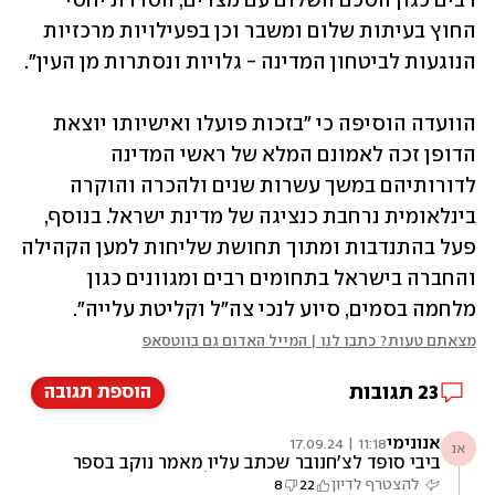
רבים כגון הסכם השלום עם מצרים, הסדרת יחסי 
החוץ בעיתות שלום ומשבר וכן בפעילויות מרכזיות 
הנוגעות לביטחון המדינה - גלויות ונסתרות מן העין". 
הוועדה הוסיפה כי "בזכות פועלו ואישיותו יוצאת 
הדופן זכה לאמונם המלא של ראשי המדינה 
לדורותיהם במשך עשרות שנים ולהכרה והוקרה 
בינלאומית נרחבת כנציגה של מדינת ישראל. בנוסף, 
פעל בהתנדבות ומתוך תחושת שליחות למען הקהילה 
והחברה בישראל בתחומים רבים ומגוונים כגון 
מלחמה בסמים, סיוע לנכי צה"ל וקליטת עלייה".
מצאתם טעות? כתבו לנו | המייל האדום גם בווטסאפ
23
תגובות
הוספת תגובה
אנונימי
11:18 | 17.09.24
אנ
ביבי סופד לצ'חנובר שכתב עליו מאמר נוקב בספר
"מר הפקרה". ביבי, צ'חנובר בז לך
להצטרף לדיון
22
8