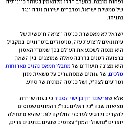
ופחות מובנת. במערב חדלו מלהאמין בטוהר כוונותיה 
של ממשלת ישראל, ומדברים ישירות נגדה ונגד 
נתניהו. 
ישראל לא מאפשרת כניסה ויציאה חופשית של 
עיתונאים לרצועת עזה, מנימוקים ביטחוניים; במקביל, 
היא מנסה לשכנע את העולם בכך שממדי האסון 
ברצועה קטנים בהרבה מאלה שמוצגים. בין השאר, 
היא מציגה תיעודים של 
מחבלי חמאס נהנים מארוחות 
מלכים
, של עזתים שמסתערים על משאית מזון 
ומריעים לצה"ל, ושל כניסה המונית של סיוע. 
אלא ש
פרשננו רון בן ישי הסביר
 כי בעזה שוררת 
מציאות שבה "כל דאלים גבר": ההמונים שמנסים 
להקדים ולהגיע למרכזי החלוקה לפני שהיא מתחילה 
יוצרים "נחשולי המון" עצומים שנעים בנתיבים צרים, 