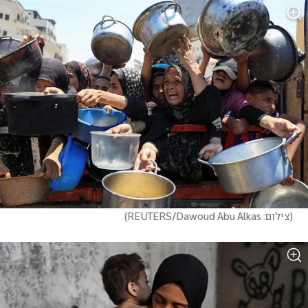
(
צילום: REUTERS/Dawoud Abu Alkas
)