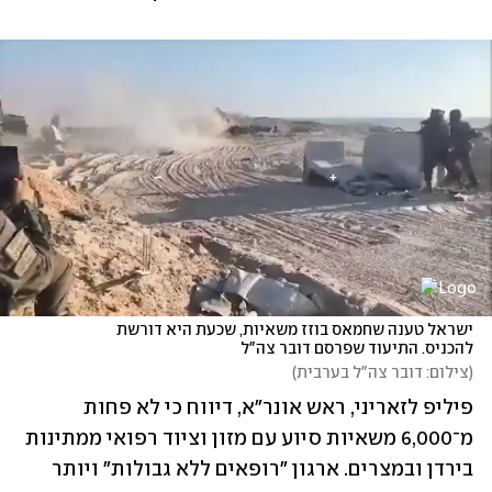
ישראל טענה שחמאס בוזז משאיות, שכעת היא דורשת 
להכניס. התיעוד שפרסם דובר צה"ל 
(
צילום: דובר צה"ל בערבית
)
פיליפ לזאריני, ראש אונר"א, דיווח כי לא פחות 
מ־6,000 משאיות סיוע עם מזון וציוד רפואי ממתינות 
בירדן ובמצרים. ארגון "רופאים ללא גבולות" ויותר 