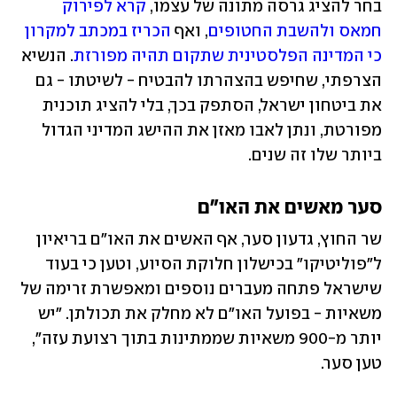
בחר להציג גרסה מתונה של עצמו, 
קרא לפירוק 
חמאס ולהשבת החטופים
, ואף 
הכריז במכתב למקרון 
כי המדינה הפלסטינית שתקום תהיה מפורזת
. הנשיא 
הצרפתי, שחיפש בהצהרתו להבטיח - לשיטתו - גם 
את ביטחון ישראל, הסתפק בכך, בלי להציג תוכנית 
מפורטת, ונתן לאבו מאזן את ההישג המדיני הגדול 
ביותר שלו זה שנים. 
סער מאשים את האו"ם
שר החוץ, גדעון סער, אף האשים את האו"ם בריאיון 
ל"פוליטיקו" בכישלון חלוקת הסיוע, וטען כי בעוד 
שישראל פתחה מעברים נוספים ומאפשרת זרימה של 
משאיות - בפועל האו"ם לא מחלק את תכולתן. "יש 
יותר מ-900 משאיות שממתינות בתוך רצועת עזה", 
טען סער.