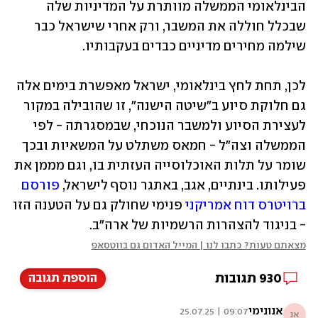
הבינלאומי הממשלה מוותרת על המדיניות שלה 
שבכלל חוללה את המשבר, ורק אחרי שישראל כבר 
שילמה מחירים מדיניים כבדים בעקבותיו. 
לכן, תחת לחץ בינלאומי, ישראל מאפשרת בימים אלה 
גם חלוקת סיוע ב"שיטה הישנה", זו שהובילה במקור 
לעצירת הסיוע ולמשבר הנוכחי, שבמסגרתה - לפי 
הממשלה וצה"ל - חמאס משתלט על המשאיות ובכך 
שומר על תלות האוכלוסייה העזתית בו, וגם מממן את 
פעילותו. בינתיים, אגב, באתגר נוסף לישראל, 
פורסם 
ברויטרס דוח אמריקני
 פנימי שחולק גם על הטענה הזו 
- בניגוד להצהרות הרשמיות של ארה"ב. 
מצאתם טעות? כתבו לנו | המייל האדום גם בווטסאפ
930
תגובות
הוספת תגובה
אנונימי
09:07 | 25.07.25
אנ