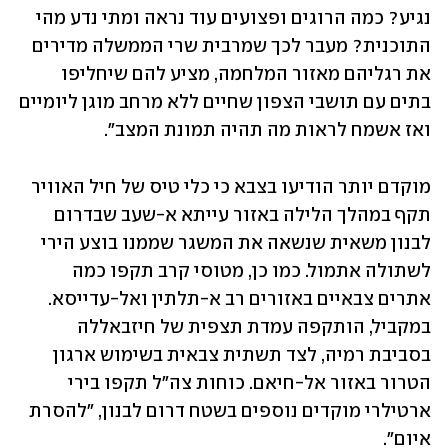
נגיע? כמה הרוגים ופצועים עוד נראה ומתי נדע מהי 
התוכנית? מעבר לכך שמרבית שרי הממשלה מדירים 
את רגליהם מאזור המלחמה, מציע להם שיחליפו 
בתים עם תושבי הצפון שחיים ללא מרחב מוגן ליומיים 
ואז אשמח לראות מה תהיה תמונת המצב".
מוקדם יותר הודיעו בצבא כי כלי טיס של חיל האוויר 
תקף במהלך הלילה באזור עייתא א-שעב שבדרום 
לבנון משאית שנשאה את המשגר שממנו בוצע הירי 
לשתולה אתמול. כמו כן, מטוסי קרב תקפו כמה 
אתרים צבאיים באזורים רב א-תלתין ואל-עדייסא. 
במקביל, הותקפה עמדת תצפית של חיזבאללה 
בסביבת רמיה, לצד תשתית צבאית בשימוש ארגון 
הטרור באזור אל-חיאם. כוחות צה"ל תקפו בירי 
ארטילרי מוקדים נוספים בשטח דרום לבנון, "להסרת 
איום".