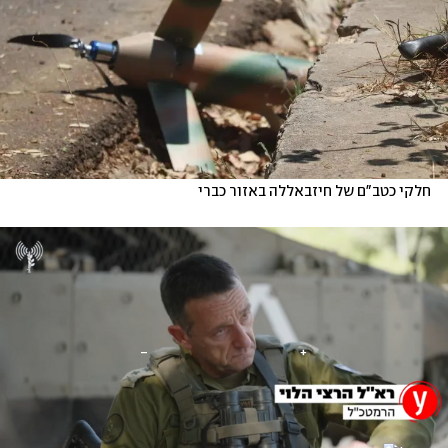
חלקי כטב"ם של חיזבאללה באזור כברי