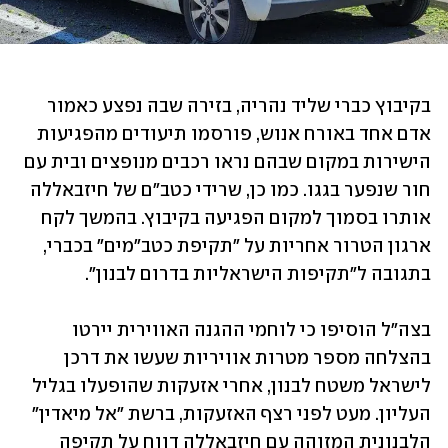
בקיבוץ כברי שליד נהריה, בזירה שבה נפצע כאמור 
אדם אחד באורח אנוש, פורסמו תיעודים מהפגיעות 
הישירות במקום שבהם נראו רכבים מנופצים ובית עם 
חור שנפער בגגו. כמו כן, שרידי כטב"ם של חיזבאללה 
אותרו בסמוך למקום הפגיעה בקיבוץ. בהמשך לקח 
ארגון הטרור אחריות על "תקיפת כטב"מים" בכברי, 
בתגובה ל"תקיפות הישראליות בדרום לבנון".
בצה"ל הוסיפו כי לוחמי ההגנה האווירית יירטו 
בהצלחה מספר מטרות אוויריות שעשו את דרכן 
לישראל משטח לבנון, אחרי אזעקות שהופעלו בגליל 
העליון. מעט לפני רצף האזעקות, ברשת "אל מיאדין" 
הלבנונית המזוהה עם חיזבאללה דווח על תקיפה 