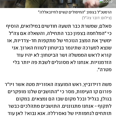
הרמטכ"ל בצפון: "החיסולים קשים לחיזבאללה"
(
צילום: דובר צה"ל
)
סאלם, שמשרת כבר תשעה חודשים במילואים, הוסיף 
כי "המלחמה בצפון כבר התחילה, והשאלה אם צה"ל 
ימשיך את המצב הנוכחי של מתקפות חד-צדדיות, או 
שנצא למערכה שתיגמר בביטחון לטווח הארוך. אני 
קורא לראש הממשלה ושר הביטחון: לא יהיו עוד 
הזדמנויות. אנחנו לא מסוגלים לשבת פה יותר בלי 
מטרה".
משה דוידוביץ, ראש המועצה האזורית מטה אשר ויו"ר 
פורום קו העימות, מסר כי "התושבים שלנו מופקרים 
בגולן, בגליל ובכל מקום שבו הם נמצאים. במקום 
לתקוף - אנחנו מתגוננים. התושבים מתהלכים כבשר 
תותחים לגחמותיו של נאסרללה. אנא נבוא? לאן עוד 