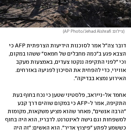
(
צילום: AP Photo/Jehad Alshrafi
)
דובר צה"ל אמר לסוכנות הידיעות הצרפתית AFP כי 
הצבא פגע ב"כמה מחבלים של חמאס" ששהו במקום, 
וכי "לפני התקיפה ננקטו צעדים, באמצעות מעקב 
אווירי, כדי להפחית את הסיכון לפגיעה באזרחים. 
האירוע נמצא בבדיקה". 
אחמד אל-נייראב, פלסטיני שטען כי נכח בחוף בעת 
התקיפה, אמר ל-AFP כי במקום שוהים דרך קבע 
"הרבה אנשים", מאחר שהוא מציע משקאות, מקומות 
למשפחות וגם גישה לאינטרנט. לדבריו, הוא היה בחוף 
כששמע לפתע "פיצוץ אדיר". הוא האשים: "זה היה 