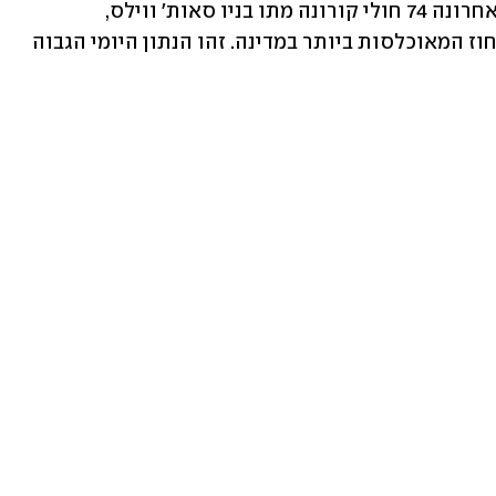
הרשויות באוסטרליה דיווחו כי ביממה האחרונה 74 חולי קורונה מתו בניו סאות' ווילס, 
ויקטוריה וקווינסלנד - שלוש מדינות המחוז המאוכלסות ביותר במדינה. זהו הנתון היומי הגבוה 