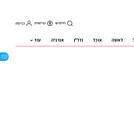
חיפוש
נגישות
כניסה
עוד
לאשה
אוכל
נדל"ן
אנרגיה