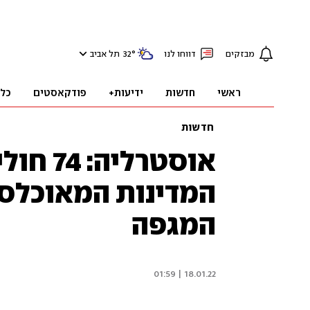
מבזקים
דווחו לנו
°
32
תל אביב
ראשי
חדשות
ידיעות+
פודקאסטים
כל
חדשות
אוסטרלי
המדינות המאוכלסו
המגפה
18.01.22 | 01:59