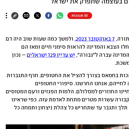
ים בעוצמה שתפרק את ישראל
33 תגובות
7 באוקטובר 2023
, ולמשך כמה שעות שוב היה דם 
יהודי הפקר. רק אחרי שעות שהיוו נצח החלו הצבא והמדינה להראות סימני חיים ומאז הם 
דינה עברה ל"גבורה", 
יש עדיין 129 ישראלים
 – נכון 
משכת.
היה ברור שבשלב מסוים יתנגש הרצון להכות בחמאס בצורך להציל את החטופים. חרף התגברות 
הלחימה והידיעות על תנאי השבי והסכנה לחייהם, אנחנו החרשנו. סיפורי החטופים 
ומשפחותיהם הפכו פסקול שמלווה את חיינו החוזרים למסלולם. הלמות הפגזים ורעם המטוסים 
בורה עשרות מטרים מתחת לאדמת עזה. כפי שראינו 
 בתל אביב, הזעקה הזו תלך ותגבר עד שתחריש כל צהלת ניצחון ותמחה כל 