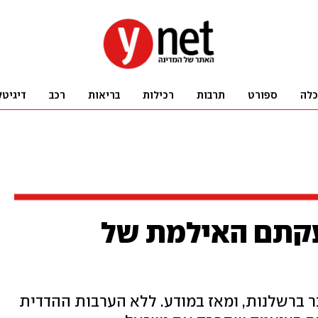
כלה
ספורט
תרבות
רכילות
בריאות
רכב
דיגיטל
עקתם האילמת של
מיים – ב-7 באוקטובר ברשלנות, ומאז במודע. ללא הערבות ההדדית