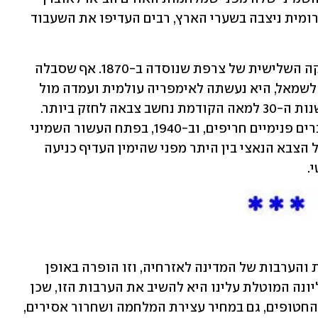
הלכידות החברתית. וכך, כשהאימפריה הרומית ניצבה בשערי הארץ, רבים העדיפו את השעבוד 
כך אירע גם בתקופה המודרנית לרפובליקה השלישית של צרפת שנוסדה ב-1870. אף שסבלה 
מרגע הקמתה ממתחים חברתיים בין ימין לשמאל, היא נעשתה לאימפריה עולמית ועמדה מול 
גרמניה במלחמת העולם הראשונה. גם בשנות ה-30 למאה הקודמת נחשב צבאה לחזק ביותר. 
אולם בתקופה זו שוב סבלה צרפת ממשברים פנימיים חריפים, וב-1940, בפתח העשור השמיני 
לכינונה, קרסה הרפובליקה השלישית מול הצבא הנאצי בין היתר מפני שהימין העדיף כניעה 
.
סוגיית החטופים נמצאת בבסיס האחריות והערבות של המדינה לאזרחיה, וזו הופרה באופן 
החמור ביותר ב-7 באוקטובר. החובה העליונה המוטלת עלינו היא להשיב את הערבות הזו, שכן 
בלעדיה לא תהיה מדינה. אם לא נציל את החטופים, גם במחיר עצירת המלחמה ושחרור אסירים, 