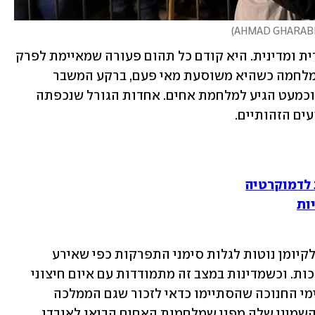
)
שאלת החטופים היא לא רק ערכית, מוסרית ומדינית. היא קודם כל תהום פעורה שמאיימת לפרק 
את החברה הישראלית שממילא נכנסה למלחמה כשהיא משוסעת מאי פעם, ברקע המשבר 
הפוליטי שהתגלגל לשבר חברתי וחוקתי וכמעט הגיע למלחמת אחים. אחדות הגורל שנכפתה 
ים הזהותיים.
 לדמוקרטיה
ות
כל זה לא מפתיע. מדינות בעשור השמיני לקיומן נוטות לגלות סימני התפרקות כפי שאירע 
לממלכת דוד ושלמה שנחלקה לשתי ממלכות. וכשמדינות במצב זה מתמודדות עם איום חיצוני 
מתמשך, הן עשויות להתפרק כליל. ברוח ימי החנוכה שהסתיימו כדאי לזכור שגם הממלכה 
החשמונאית באה לקיצה באמצע העשור השמיני שלה מפני שמלחמות האחים הביאו לאובדן 