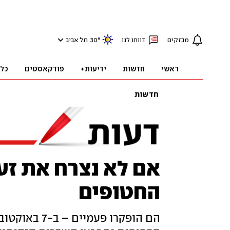
מבזקים
דווחו לנו
°
30
תל אביב
ראשי
חדשות
ידיעות+
פודקאסטים
כל
חדשות
אם לא נצרח את ז
החטופים
הם הופקרו פע