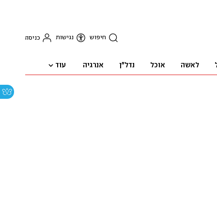
חיפוש
נגישות
כניסה
עוד
לאשה
אוכל
נדל"ן
אנרגיה