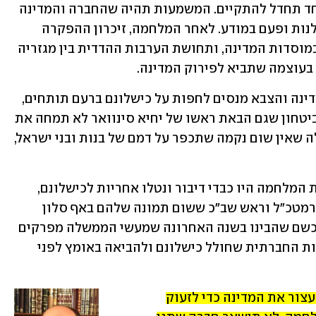
הערבות ההדדית שעדיין קושרת אותנו יחד תחדל להתקיים. המשמעות תהיה שהחברה והמדינה 
הפקירו את אזרחיהן פעמיים - פעם ברשלנות ופעם במודע. לאחר המלחמה, זיכרון ההפקרה 
יחסל את מעט האמון שעוד נותר בצבא ובמוסדות המדינה, ותחושת הערבות ההדדית בין מגזריה 
 בעוצמה שתביא לפירוק המדינה.
לנוכח הזמן הדוחק והתחושה שראשי המדינה והצבא מנסים לחפות על כישלונם ברעם תותחים, 
עלינו לפעול. יידעו ראש הממשלה ושר הביטחון שגם הבאת ראשו של יחיא סינוואר לא תמחה את 
אשמתם. יפנימו חברי הקבינטים והממשלה שאין שום נקמה שתכפר על דמם של בנות ובני ישראל, 
ראו איך ראשי מערכת הביטחון, שבתחילת המלחמה היו כבדי דיבור ונטלו אחריות לכישלונם, 
חזרו לדברי רהב והבטחות ניצחון. יבינו הרמטכ"ל וראש שב"כ ששום תמונה שלהם באף סלון 
עזתי לא תכפר על מעשה ידיהם. אדרבא, כשם שהבינו בשנה האחרונה שמעשי הממשלה מפרקים 
את הצבא, כך עליהם להישיר מבט למציאות החברתית שחולל כישלונם ולהביאה באומץ לפני 
עלינו לצאת לכיכרות, לעמוד ברחובות ולעצור את המדינה כדי לזעוק 