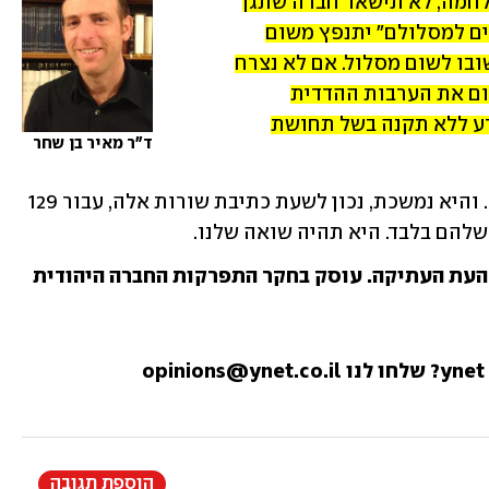
להצלת החטופים. אם נמתין עד אחרי המלחמה, לא תישאר חברה שתגן 
על המדינה. מקסם השווא של "החיים שבים למסלולם" יתנפץ משום 
שעבור רבים מדי וטובים מדי החיים לא ישובו לשום מסלול. אם לא נצרח 
כעת את זעקתם האילמת, אם לא נשיב היום את הערבות ההדדית 
הבסיסית, היא עשויה להתפוגג או להיקרע ללא תקנה בשל תחושת 
ד"ר מאיר בן שחר
בשמחת תורה, 7 באוקטובר, הייתה שואה. והיא נמשכת, נכון לשעת כתיבת שורות אלה, עבור 129 
להם בלבד. היא תהיה שואה שלנו.
 העת העתיקה. עוסק בחקר התפרקות החברה היהודית
הוספת תגובה