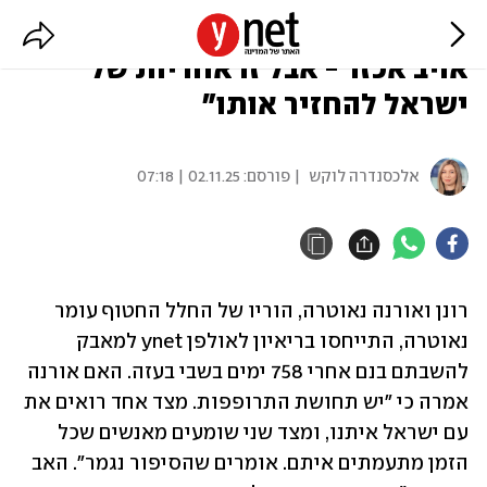
הוריו של עומר נאוטרה: "חמאס
אויב אכזר - אבל זו אחריות של
ישראל להחזיר אותו"
אלכסנדרה לוקש
| פורסם:
02.11.25 | 07:18
רונן ואורנה נאוטרה, הוריו של החלל החטוף עומר 
נאוטרה, התייחסו בריאיון לאולפן ynet למאבק 
להשבתם בנם אחרי 758 ימים בשבי בעזה. האם אורנה 
אמרה כי "יש תחושת התרופפות. מצד אחד רואים את 
עם ישראל איתנו, ומצד שני שומעים מאנשים שכל 
הזמן מתעמתים איתם. אומרים שהסיפור נגמר". האב 