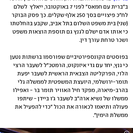
ב"ברית עם חמאס" לפני 7 באוקטובר, ייאלץ  לשלם 
לח"כ פיצויים בסך 250 אלף שקלים. כך פסק הבוקר 
(שני) בית משפט השלום בתל אביב, שקבע בהחלטתו 
כי אותו אדם ישלם לגנץ גם תוספת הוצאות משפט 
ושכר טרחת עורך דין.
בפוסטים הקונספירטיביים שפורסמו ברשתות נטען 
כי גנץ, יחד עם גדי איזנקוט, הרמטכ"ל לשעבר הרצי 
הלוי, הפרקליטה הצבאית הראשית לשעבר יפעת 
תומר-ירושלמי, היועצת המשפטית לממשלה גלי 
בהרב-מיארה, מפקד חיל האוויר תומר בר - ואפילו 
ממשלו של נשיא ארה"ב לשעבר ג'ו ביידן - שיתפו 
פעולה ותיאמו לכאורה את הכול "כדי להפעיל את 
ממשלת הימין". 