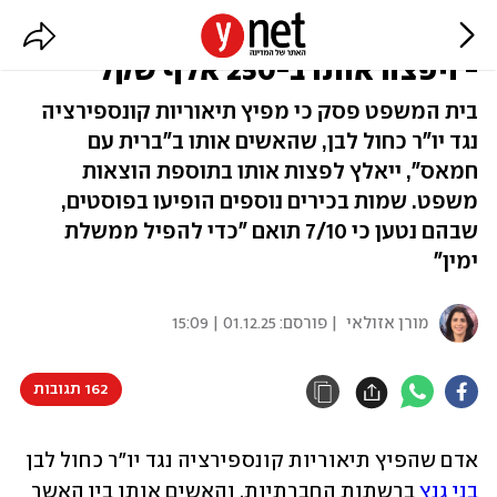
הפיץ תיאוריות קונספירציה על גנץ
- ויפצה אותו ב-250 אלף שקל
בית המשפט פסק כי מפיץ תיאוריות קונספירציה
נגד יו"ר כחול לבן, שהאשים אותו ב"ברית עם
חמאס", ייאלץ לפצות אותו בתוספת הוצאות
משפט. שמות בכירים נוספים הופיעו בפוסטים,
שבהם נטען כי 7/10 תואם "כדי להפיל ממשלת
ימין"
מורן אזולאי
| פורסם:
01.12.25 | 15:09
162 תגובות
אדם שהפיץ תיאוריות קונספירציה נגד יו"ר כחול לבן 
בני גנץ
 ברשתות החברתיות, והאשים אותו בין האשר 