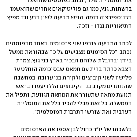
את המנטליות שלו", נכתב בפוסטים שהופצו 
ברשתות. גנץ, כמו גם פוליטיקאים אחרים שהואשמו 
בקונספירציה דומה, הגיש תביעת לשון הרע נגד מפיץ 
התיאוריות נגדו - וזכה.
לכתב התביעה צורפו שני פרסומים. באחד מהפוסטים 
נכתב: "כל הסימנים מצביעים על כך שבהוראת ממשל 
ביידן ובהובלת שלוחם הבכיר בארץ בני גנץ, צמרת 
הצבא כרתה ברית עם חמאס שבסיכומה הוחלט על 
פלישה לשני קיבוצים ולקיחת בני ערובה, במחשבה 
שהנותרים מקרב בני הקיבוצים הללו יעמדו בראש 
תנועת מחאה שתעורר את המחאה הגוועת, ותפיל את 
הממשלה. כל זאת מבלי להכיר כלל את המנטליות 
הערבית ואת שורשי התרבות המוסלמית".
בלשכתו של יו"ר כחול לבן אספו את הפרסומים 