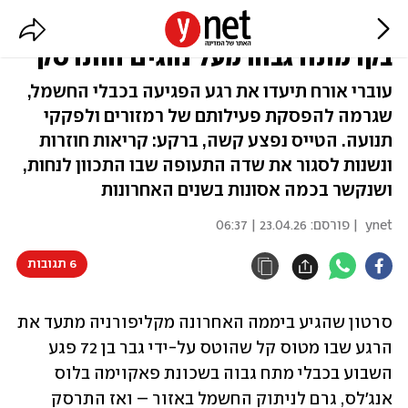
תיעוד מלוס אנג'לס: טייס בן 72 פגע
בקו מתח גבוה מעל נהגים והתרסק
עוברי אורח תיעדו את רגע הפגיעה בכבלי החשמל,
שגרמה להפסקת פעילותם של רמזורים ולפקקי
תנועה. הטייס נפצע קשה, ברקע: קריאות חוזרות
ונשנות לסגור את שדה התעופה שבו התכוון לנחות,
ושנקשר בכמה אסונות בשנים האחרונות
ynet
| פורסם:
23.04.26 | 06:37
6 תגובות
סרטון שהגיע ביממה האחרונה מקליפורניה מתעד את 
הרגע שבו מטוס קל שהוטס על-ידי גבר בן 72 פגע 
השבוע בכבלי מתח גבוה בשכונת פאקוימה בלוס 
אנג'לס, גרם לניתוק החשמל באזור – ואז התרסק 