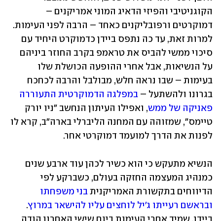
הקוגניטיבי והפיזי הדאיג המוני אמריקנים – 
דמוקרטים ורפובליקנים כאחד – הרבה לפני העימות. 
למרות זאת, עד כה נתפס ביידן כדמוקרט היחיד עם 
סיכוי ממשי להביס את טראמפ בקרב החוזר ביניהם 
על הנשיאות, אבל אחרי ההופעה הכושלת שלו 
בעימות – שבו נראה חלש, מבולבל והרבה לכחכח 
בגרונו ולהשתעל – 
במפלגה הדמוקרטית התעוררה 
פאניקה של ממש
, ואפילו העיתון הנחשב "ניו יורק 
טיימס", שמזוהה עם המחנה הליברלי בארה"ב, קרא לו 
לפנות את הדרך למועמד דמוקרטי אחר. 
הנשיא מתעקש כי הוא כשיר לכהן עוד ארבע שנים 
כמנהיג המעצמה החזקה בעולם, כשברקע לפי 
הדיווחים בתקשורת האמריקנית 
בני משפחתו 
ובראשם רעייתו ג'יל לוחצים עליו להישאר במרוץ
. 
ביידן, שמיד אחרי העימות ביום שישי האחרון הודה 