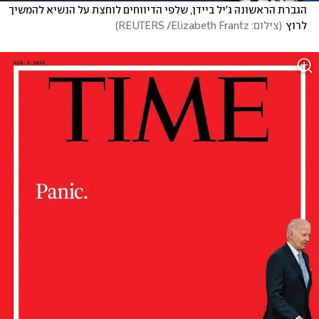
הגברת הראשונה ג'יל ביידן, שלפי הדיווחים לוחצת על הנשיא להמשיך 
לרוץ
(
צילום: REUTERS /Elizabeth Frantz
)