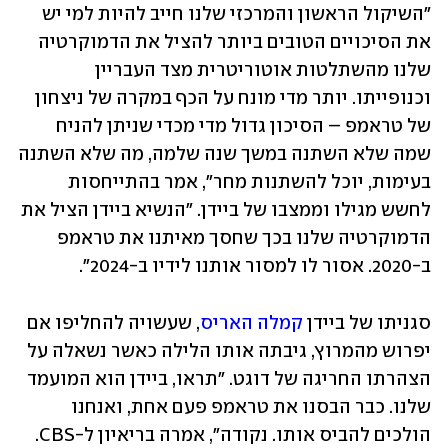
"השיקול הראשון והמרכזי שלנו חייב להיות למי יש 
את הסיכויים הטובים ביותר להציל את הדמוקרטיה 
שלנו מהשתלטות אוטוריטרית מצד העבריין 
וכנופייתו. יותר מדי מונח על הכף במקרה של ניצחון 
של טראמפ – הסיכון גדול מדי מכדי שניתן להניח 
שמה שלא השתנה במשך שנה שלמה, מה שלא השתנה 
בעימות, יוכל להשתנות מחר", אמר בהתייחסות 
לחשש מגילו וממצבו של ביידן. "הנשיא ביידן הציל את 
הדמוקרטיה שלנו בכך שחסך מאיתנו את טראמפ 
ב-2020. אסור לו למסור אותנו לידיו ב-2024". 
סגניתו של ביידן 
קמלה האריס
, שעשויה להחליפו אם 
יפרוש מהמרוץ, גיבתה אותו הלילה כאשר נשאלה על 
הצהרתו החריגה של דוגט. "תראו, ביידן הוא המועמד 
שלנו. כבר הבסנו את טראמפ פעם אחת, ואנחנו 
הולכים להביס אותו. נקודה", אמרה בריאיון ל-CBS. 