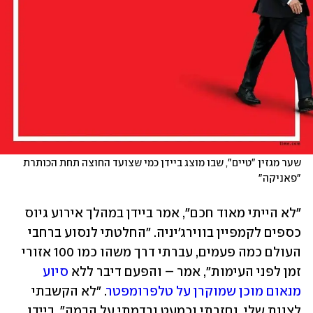
שער מגזין "טיים", שבו מוצג ביידן כמי שצועד החוצה תחת הכותרת 
"פאניקה"
"לא הייתי מאוד חכם", אמר ביידן במהלך אירוע גיוס 
כספים לקמפיין בווירג'יניה. "החלטתי לנסוע ברחבי 
העולם כמה פעמים, עברתי דרך משהו כמו 100 אזורי 
זמן לפני העימות", אמר – והפעם דיבר ללא 
סיוע 
מנאום מוכן שמוקרן על טלפרומפטר
. "לא הקשבתי 
לצוות שלי, וחזרתי וכמעט נרדמתי על הבמה". ביידן 