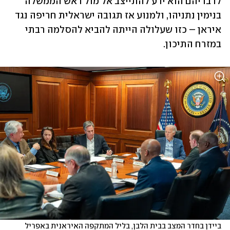
לדבריהם הוא ידע להתייצב אל מול ראש הממשלה 
בנימין נתניהו, ולמנוע אז תגובה ישראלית חריפה נגד 
איראן – כזו שעלולה הייתה להביא להסלמה רבתי 
במזרח התיכון. 
ביידן בחדר המצב בבית הלבן, בליל המתקפה האיראנית באפריל