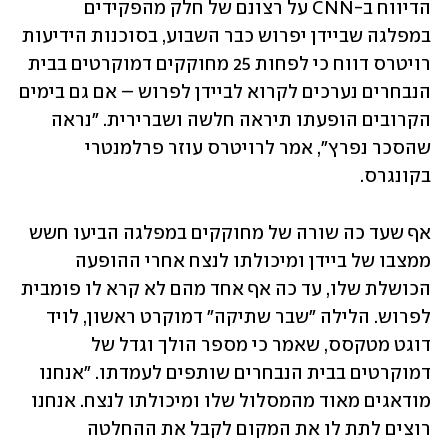
הדיווח ב-CNN על רצונם של חלק מהפקידים 
במפלגה שביידן יפרוש כבר השבוע, בסוכנות הידיעות 
רויטרס דווח כי לפחות 25 מחוקקים דמוקרטים בבית 
הנבחרים נערכים לקרוא לביידן לפרוש – אם גם בימים 
הקרובים הופעתו תיראה חלשה ושברירית. "נראה 
שהסכר נפרץ", אמר לרויטרס עוזר פרלמנטרי 
בקונגרס. 
אף שעד כה שורה של מחוקקים במפלגה הביעו חשש 
ממצבו של ביידן ומיכולתו לנצח אחרי ההופעה 
הכושלת שלו, עד כה אף אחד מהם לא קרא לו פומבית 
לפרוש. הלילה "שבר שתיקה" דמוקרט ראשון, לויד 
דוגט מטקסס, שאמר כי מספר הולך וגדל של 
דמוקרטים בבית הנבחרים שותפים לעמדתו. "אנחנו 
מודאגים מאוד מהמסלול שלו ומיכולתו לנצח. אנחנו 
רוצים לתת לו את המקום לקבל את ההחלטה 