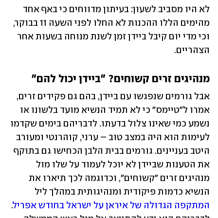
לא היו מסביב לשעון: בעיתון מדווחים כי באף אחד 
מהימים הללו ההכנות לא החלו לפני השעה 11 בבוקר, 
וכי מדי יום קיבל ביידן זמן לשנת מנוחה בשעות אחר 
הצהריים.
מנהיגים זרים קשוחים? "ביידן יכול להם"
אבל גורמים שנפגשו עם ביידן, בהם גם פקידים זרים, 
אמרו ל"טיימס" כי לא תמיד הנשיא מועד בלשונו או 
נשמע כמי שאינו צלול בדעתו. לדבריהם בימים שקדמו 
לעימות הוא היה במצב טוב – ערני, קוהרנטי ומעורב 
היטב בעניינים. גורמים בבית הלבן הכחישו גם בתוקף 
את הטענות שביידן לא יוכל לעמוד על שלו מול 
מנהיגים זרים "קשוחים", וכדוגמה לכך תיארו את 
הנשיא כדמות פיקודית ומנהיגותית במהלך ליל 
המתקפה הגדולה של איראן על ישראל בחודש אפריל
. 