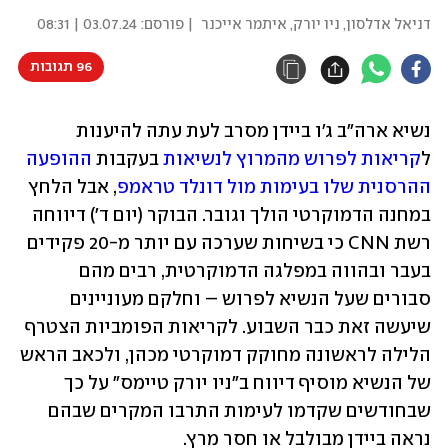
דניאל אדלסון, ניו יורק
,
איתמר אייכנר
| פורסם:
03.07.24 | 08:31
96 תגובות
נשיא ארה"ב ג'ו ביידן מסרב לעת עתה להיענות 
ל
קריאות לפרוש מהמרוץ לנשיאות
 בעקבות 
ההופעה 
ההרסנית שלו בעימות מול דונלד טראמפ
, אבל הלחץ 
במחנה הדמוקרטי הולך וגובר. הבוקר (יום ד') דיווחה 
רשת CNN כי בשיחות שערכה עם יותר מ-20 פקידים 
בעבר ובהווה במפלגה הדמוקרטית, רבים מהם 
סבורים שעל הנשיא לפרוש – וחלקם מעוניינים 
שיעשה זאת כבר השבוע. לקריאות הפומביות הצטרף 
הלילה לראשונה מחוקק דמוקרטי מכהן, ולכאב הראש 
של הנשיא מוסיף דיווח ב"ניו יורק טיימס" על כך 
שבחודשים שקדמו לעימות התרבו המקרים שבהם 
נראה ביידן מבולבל או חסר מרץ.