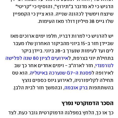
הדגיש כי לא מדובר ב"תירוץ", והוסיף כי "קריטי" 
שינצח וימשיך לכהונה שנייה. הוא ציין כי הקמפיין 
שלו גייס 38 מיליון דולר מאז העימות. 
יש להדגיש כי למרות דבריו, חלפו ימים ארוכים מאז 
שביידן חזר ב-15 ביוני מהביקור האחרון שלו מעבר 
לים ועד לעימות שנערך ב-28 ביוני. ביידן ביקר 
בתחילת יוני בצרפת, ל
אירועים לציון 80 שנה לפלישה 
לנורמנדי
, חזר לארה"ב - וימים אחדים אחר כך שב 
לאירופה ל
פסגת ה-G7 שנערכה באיטליה
. הוא טס 
תחילה לקליפורניה, לאירוע גיוס כספים נוצץ 
בהשתתפות 
ברק אובמה
, ובהמשך חזר לבית הלבן.
הסכר הדמוקרטי נפרץ
כך או כך, הלחץ במפלגה הדמוקרטית גובר כעת. לצד 