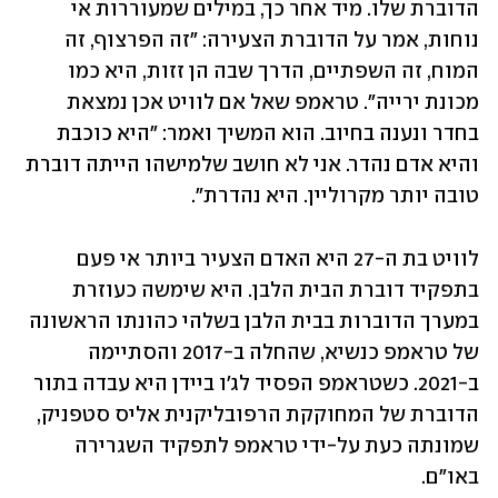
הדוברת שלו. מיד אחר כך, במילים שמעוררות אי 
נוחות, אמר על הדוברת הצעירה: "זה הפרצוף, זה 
המוח, זה השפתיים, הדרך שבה הן זזות, היא כמו 
מכונת ירייה". טראמפ שאל אם לוויט אכן נמצאת 
בחדר ונענה בחיוב. הוא המשיך ואמר: "היא כוכבת 
והיא אדם נהדר. אני לא חושב שלמישהו הייתה דוברת 
טובה יותר מקרוליין. היא נהדרת". 
לוויט בת ה-27 היא האדם הצעיר ביותר אי פעם 
בתפקיד דוברת הבית הלבן. היא שימשה כעוזרת 
במערך הדוברות בבית הלבן בשלהי כהונתו הראשונה 
של טראמפ כנשיא, שהחלה ב-2017 והסתיימה 
ב-2021. כשטראמפ הפסיד לג'ו ביידן היא עבדה בתור 
הדוברת של המחוקקת הרפובליקנית אליס סטפניק, 
שמונתה כעת על-ידי טראמפ לתפקיד השגרירה 
באו"ם.