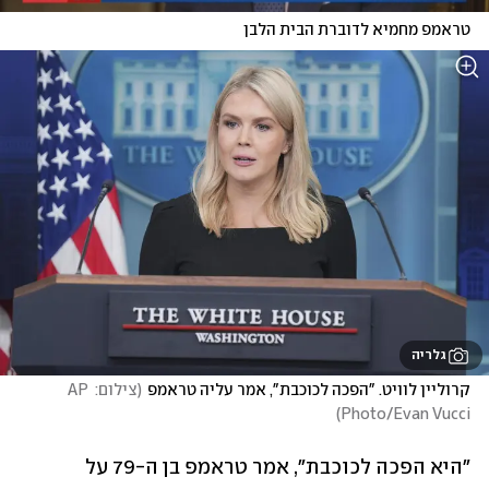
טראמפ מחמיא לדוברת הבית הלבן
גלריה
קרוליין לוויט. "הפכה לכוכבת", אמר עליה טראמפ
(
צילום: AP 
)
Photo/Evan Vucci
"היא הפכה לכוכבת", אמר טראמפ בן ה-79 על 