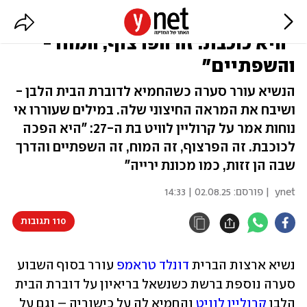
טראמפ החמיא בדרכו לדוברת שלו:
"היא כוכבת. זה הפרצוף, המוח -
והשפתיים"
הנשיא עורר סערה כשהחמיא לדוברת הבית הלבן -
ושיבח את המראה החיצוני שלה. במילים שעוררו אי
נוחות אמר על קרוליין לוויט בת ה-27: "היא הפכה
לכוכבת. זה הפרצוף, זה המוח, זה השפתיים והדרך
שבה הן זזות, כמו מכונת ירייה"
ynet
| פורסם:
02.08.25 | 14:33
110 תגובות
נשיא ארצות הברית 
דונלד טראמפ
 עורר בסוף השבוע 
סערה נוספת ברשת כשנשאל בריאיון על דוברת הבית 
הלבן 
קרוליין לוויט
 והחמיא לה על כישוריה – וגם על 