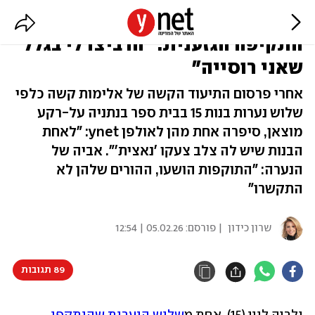
ולריה חוששת לשוב לביה"ס אחרי
התקיפה הגזענית: "הרביצו לי בגלל
שאני רוסייה"
אחרי פרסום התיעוד הקשה של אלימות קשה כלפי
שלוש נערות בנות 15 בבית ספר בנתניה על-רקע
מוצאן, סיפרה אחת מהן לאולפן ynet: "לאחת
הבנות שיש לה צלב צעקו 'נאצית'". אביה של
הנערה: "התוקפות הושעו, ההורים שלהן לא
התקשרו"
שרון כידון
| פורסם:
05.02.26 | 12:54
89 תגובות