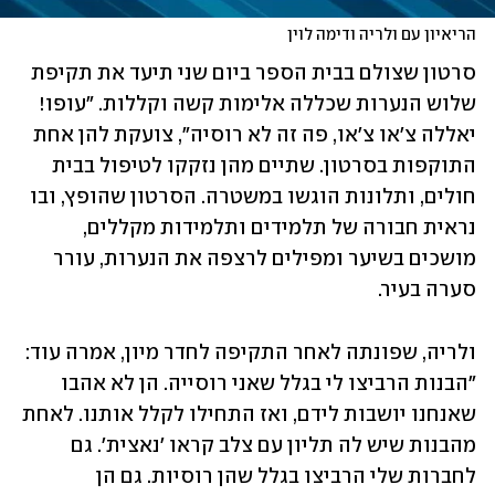
הריאיון עם ולריה ודימה לוין
סרטון שצולם בבית הספר ביום שני תיעד את תקיפת 
שלוש הנערות שכללה אלימות קשה וקללות. "עופו! 
יאללה צ'או צ'או, פה זה לא רוסיה", צועקת להן אחת 
התוקפות בסרטון. שתיים מהן נזקקו לטיפול בבית 
חולים, ותלונות הוגשו במשטרה. הסרטון שהופץ, ובו 
נראית חבורה של תלמידים ותלמידות מקללים, 
מושכים בשיער ומפילים לרצפה את הנערות, עורר 
סערה בעיר.
ולריה, שפונתה לאחר התקיפה לחדר מיון, אמרה עוד: 
"הבנות הרביצו לי בגלל שאני רוסייה. הן לא אהבו 
שאנחנו יושבות לידם, ואז התחילו לקלל אותנו. לאחת 
מהבנות שיש לה תליון עם צלב קראו 'נאצית'. גם 
לחברות שלי הרביצו בגלל שהן רוסיות. גם הן 