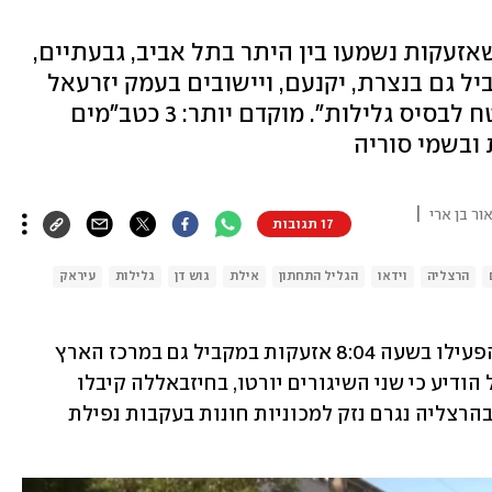
שאזעקות נשמעו בין היתר בתל אביב, גבעתיים,
יל גם בנצרת, יקנעם, ויישובים בעמק יזרעאל
וברמות מנשה. חיזבאללה: "ירינו מטח לבסיס גלילות". מוקדם יותר: 3 כטב"מים
 ובשמי סוריה
|
אור בן ארי
17 תגובות
הרצליה
וידאו
הגליל התחתון
אילת
גוש דן
גלילות
עיראק
שתי רקטות נורו הבוקר (רביעי) מלבנון והפעילו בשעה 8:04 אזעקות במקביל גם במרכז הארץ 
וגם באזור הגליל התחתון והעמקים. צה"ל הודיע כי שני השיגורים יורטו, בחיזבאללה קיבלו 
אחריות וטענו שהיעד היה בסיס גלילות. בהרצליה נגרם נזק למכוניות חונות בעקבות נפילת 