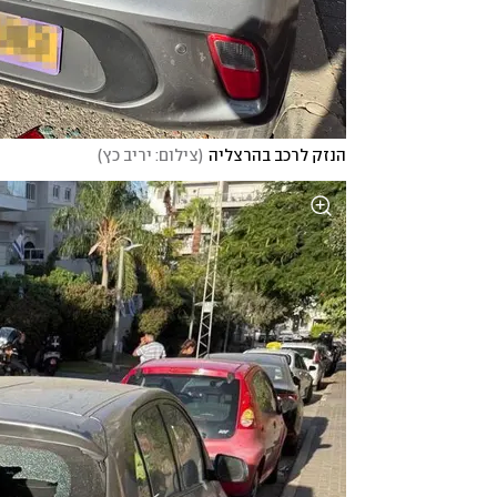
הנזק לרכב בהרצליה
(
צילום: יריב כץ
)