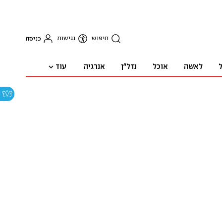
חיפוש
נגישות
כניסה
עוד
ל
לאשה
אוכל
נדל"ן
אנרגיה