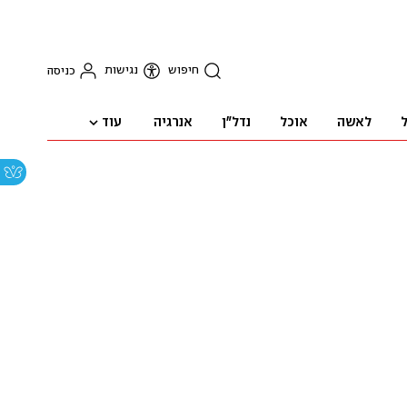
חיפוש
נגישות
כניסה
עוד
ל
לאשה
אוכל
נדל"ן
אנרגיה