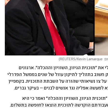
REUTERS/Kevin L
)
במהלך כהונת ביידן השיק הממשל הפדרלי את "תוכנית הגיוון, השוויון וההכלה". ארגונים 
לזכויות אדם הדגישו כי התוכנית היא חלק חשוב בתהליך לתיקון עוול של שנים בממשל הפדרלי 
ובמקומות העבודה. שלשום חתם טראמפ על צו נשיאותי שהורה על השבתת התוכנית. בקמפיין 
 למעשה אפליה נגד אנשים לבנים – בעיקר גברים. 
אתמול החריף טראמפ את התקפותיו על "תוכנית הגיוון, השוויון וההכלה" ואמר כי היא 
שעבודתם הוקדשה לתוכנית הוצאו לחופשה בתשלום. 