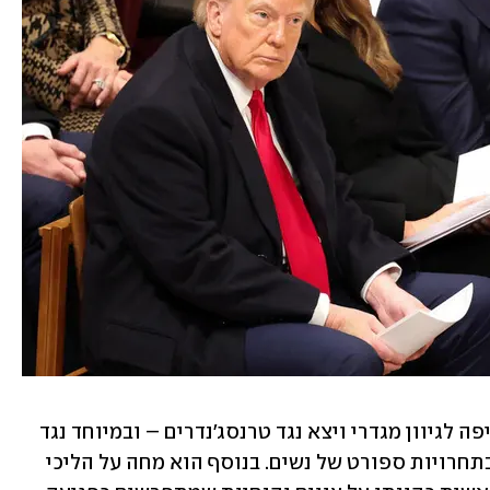
בקמפיין הבחירות תקף טראמפ את השאיפה לגיוון מגדרי ויצא נגד טרנסג'נדרים – ובמיוחד נגד 
ספורטאיות טרנסג'נדריות והשתתפותן בתחרויות ספורט של נשים. בנוסף הוא מחה על הליכי 