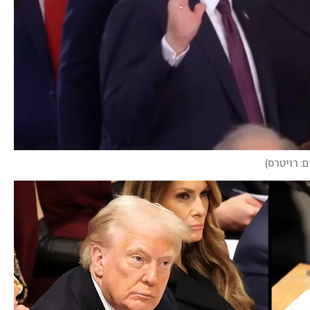
ם: רויטרס
)