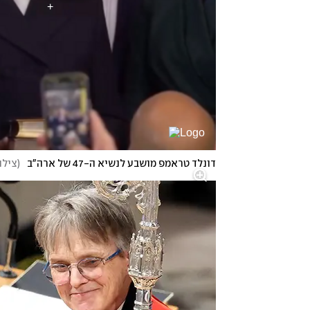
דונלד טראמפ מושבע לנשיא ה-47 של ארה"ב
(
צילו