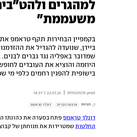
למהגרים ולהט"בים
משעממת"
בקמפיין הבחירות תקף טראמפ את מד
ביידן, שנועדה להגדיל את ההזדמנוי
שמדובר באפליה נגד גברים לבנים. 
היוזמה והוציא את העובדים לחופש
בישופית להפגין רחמים כלפי מי ש
|
ynet והסוכנויות
22.01.25 | 14:37
תגיות
ארצות הברית
דונלד טראמפ
דונלד טראמפ
 פתח בסערה את כהונתו השנ
החלטות
 שמטרידות את מנוחתן של קבוצו