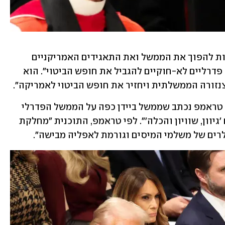
בנאום ההשבעה התייחס טראמפ לניסיונות להפוך את הממשל ואת התאגידים האמריקניים 
למגוונים יותר ואמר כי מדובר ב"מאמצים פדרליים לא-חוקיים להגביל את חופש הביטוי". הוא 
נזורה הממשלתית ויחזיר את חופש הביטוי לאמריקה". 
באחד הצווים הנשיאותיים שעליהם חתם טראמפ נכתב שממשל ביידן כפה על הממשל הפדרלי 
"תוכנית בלתי מוסרית ובלתי חוקית בשם 'גיוון, שוויון והכלה'". לפי טראמפ, התוכנית "מחלקת 
לרים של משלמי המיסים וגורמת לאפליה מבישה". 