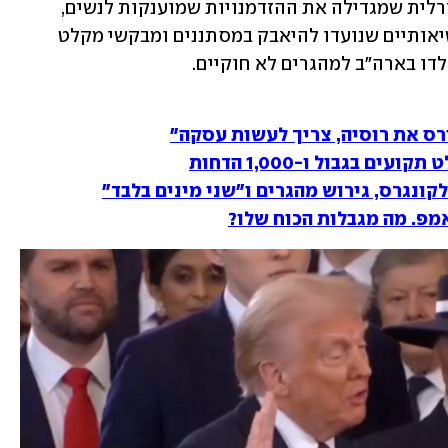
הנשיא החדש של ארה"ב ביטל תוכנית פדרלית שמגדילה את ההזדמנויות שמוענקות לנשים, 
להט"בים ובני מיעוטים, חתם על צווים נשיאותיים שנועדו להיאבק במסתננים ומבקשי מקלט 
לדו בארה"ב למהגרים לא חוקיים. 
רס את רוסיה, צריך לעשות עסקה"
 בגבול ו-1,000 הדחות
קונגרס, גירוש מהגרים ו"שני מינים בלבד"
מפ. מה מגבלות הכוח שלו?