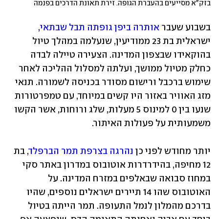
בזק"א מסייעים בהעברת הגופה. זירת תאונת הדרכים בפנמה
בשבוע שעבר 
אותרה ביפן גופתה תבל שבתאי
, 
ישראלית בת 23 ממודיעין, שנעלמה במהלך טיול 
בהוקאידו שבצפון המדינה. הצעירה טיילה לבדה 
כחלק מטיול ממושך, ועלתה למסלול ההליכה לאחר 
שימוש ברכבל ורישום מסודר בכניסה לשמורה. תנאי 
מזג האוויר באזור היו קשים במיוחד, עם טמפרטורות 
שנעו בין 0 למינוס 5 מעלות, שלג ורוחות, אשר הקשו 
משמעותית על פעולות האיתור.
יותר מחודש לפני כן 
נהרגה בצרפת תמר הברפלד
, בת 
12 מחיפה, בהידרדרות אוטובוס במדרון באתר סקי 
במחוז סבואה שבאלפים במזרח המדינה. על 
האוטובוס שהו 14 תיירים ישראלים נוספים, שהיו 
בדרכם מהמלון לנמל התעופה. תמר הייתה בטיול 