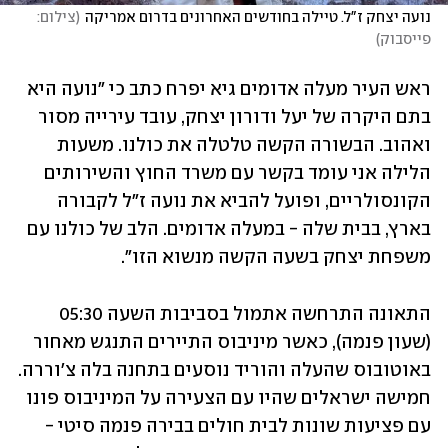
נועה יצחק ז"ל. טיילה בחודשים האחרונים בדרום אמריקה
(
צילום: 
פייסבוק
)
ראש העיר מעלה אדומים גיא יפרח כתב כי "נועה היא 
בתם היקרה של יעל ודורון יצחק, עובד עירייה מסור 
ואהוב. הבשורה הקשה טלטלה את כולנו. משעות 
הלילה אני עומד בקשר עם משרד החוץ והשירותים 
הקונסולריים, ופועל להביא את נועה ז"ל לקבורה 
בארץ, בבית שלה - במעלה אדומים. הלב של כולנו עם 
משפחת יצחק בשעה הקשה מנשוא הזו".
התאונה התרחשה אתמול בסביבות השעה 05:30 
(שעון פנמה), כאשר מיניבוס התיירים התנגש מאחור 
באוטובוס שהעלה והוריד נוסעים בתחנה בלה צ'וררה. 
חמישה ישראלים שהיו עם הצעירה על המיניבוס פונו 
עם פציעות שונות לבית חולים בבירה פנמה סיטי - 