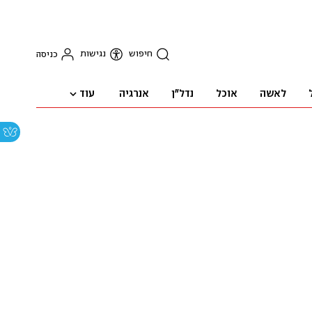
חיפוש
נגישות
כניסה
עוד
לאשה
אוכל
נדל"ן
אנרגיה