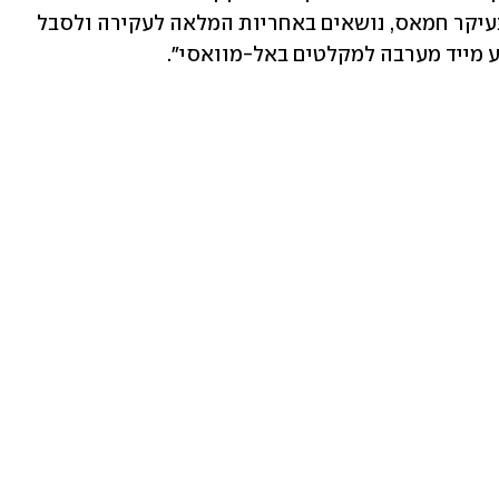
שממנו משוגרות רקטות.️ ארגוני הטרור, בעיקר חמאס, נושאים באחריות המלאה לעקירה ולסבל 
וע מייד מערבה למקלטים באל-מוואסי".