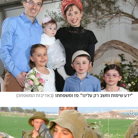
"ידע שימות וחשב רק עלינו". פז ומשפחתו
(
באדיבות המשפחה
)