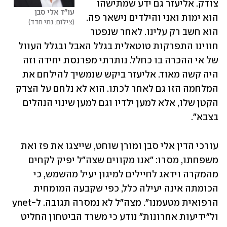
צודק. אליעזר גם ידע שמתישהו 
עו"ד אלי סבן 
הוא ימות ואני והילדים נישאר פה. 
צילום: נתי חדד
הוא חשב רק עלינו. לאחר שנפטר 
חווינו התפרקות טוטאלית בגלל האבל ובגלל העוול 
של אי ההכרה בו כחלל. נותרתי מפרנסת יחידה וזה 
היה קשה מאוד. אליעזר ביקש שנמשיך להילחם את 
המלחמה הזו גם לאחר לכתו. הוא לא נלחם על הצדק 
הקטן שלו, אלא למען ילדיו וגם למען שינוי הנהלים 
בצבא".
עורכי הדין אלי סבן ומורן שוחט, שייצגו את פז ואת 
משפחתו, מסרו: "אנו מקווים שצה"ל יפיק לקחים 
מהמקרה וידאג לחיילים למיגון יעיל מהשמש, כי 
הכומתה אינה יעילה כלל, כפי שקבעה המומחית 
הרפואית מטעמנו". מצה"ל לא נמסרה תגובה. ל-ynet 
ול"ידיעות אחרונות" נודע כי משרד הביטחון החליט 