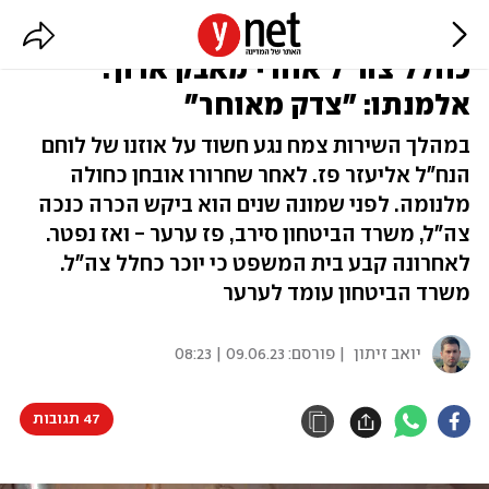
לוחם הסיירת שמת מסרטן הוכר
כחלל צה"ל אחרי מאבק ארוך.
אלמנתו: "צדק מאוחר"
במהלך השירות צמח נגע חשוד על אוזנו של לוחם
הנח"ל אליעזר פז. לאחר שחרורו אובחן כחולה
מלנומה. לפני שמונה שנים הוא ביקש הכרה כנכה
צה"ל, משרד הביטחון סירב, פז ערער - ואז נפטר.
לאחרונה קבע בית המשפט כי יוכר כחלל צה"ל.
משרד הביטחון עומד לערער
יואב זיתון
| פורסם:
09.06.23 | 08:23
47 תגובות