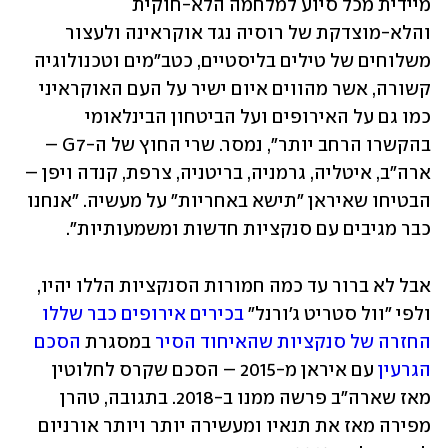
מיידית מכל סיוע למלחמה הלא-חוקית 
והלא-מוצדקת של רוסיה נגד אוקראינה ולעצור 
משלוחים של טילים בליסטיים, כטב"מים וטכנולוגיה 
קשורה, אשר מהווים איום ישיר על העם האוקראיני 
כמו גם על האירופים ועל הביטחון הבינלאומי 
בהקשרו הרחב יותר", נמסר. שרי החוץ של ה-G7 – 
ארה"ב, איטליה, גרמניה, בריטניה, צרפת, קנדה ויפן – 
הבטיחו שאיראן "תישא באחריות" על מעשיה. "אנחנו 
כבר מגיבים עם סנקציות חדשות ומשמעותיות". 
אבל לא ברור עד כמה חמורות הסנקציות הללו יהיו, 
ולפי "וול סטריט ג'ורנל" 
בכירים אירופים כבר שללו 
החזרה של סנקציות שהאיחוד הסיר
 במסגרת 
הסכם 
הגרעין
 עם איראן מ-2015 – הסכם שקרס לחלוטין 
מאז שארה"ב פרשה ממנו ב-2018. בתגובה, טהרן 
מפירה מאז את תנאיו ומעשירה יותר ויותר אורניום 