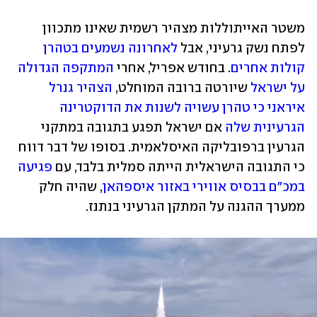
משטר האייתוללות מצהיר רשמית שאינו מתכוון 
לפתח נשק גרעיני, אבל 
לאחרונה נשמעים בטהרן 
קולות אחרים
. בחודש אפריל, אחרי 
המתקפה הגדולה 
על ישראל
 שיורטה ברובה המוחלט, 
הצהיר גנרל 
איראני כי טהרן עשויה לשנות את הדוקטרינה 
הגרעינית שלה
 אם ישראל תפגע בתגובה במתקני 
הגרעין ברפובליקה האיסלאמית. בסופו של דבר דווח 
כי התגובה הישראלית הייתה סמלית בלבד, עם 
פגיעה 
במכ"ם בבסיס אווירי באזור איספהאן
, שהיה חלק 
ממערך ההגנה על המתקן הגרעיני בנתנז. 