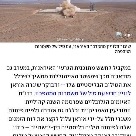
שיגור הלוויין מהמדבר האיראני, עם טיל של משמרות 
המהפכה

במקביל לחשש מתוכנית הגרעין האיראנית, במערב גם 
מודאגים מכך שמשטר האייתוללות ממשיך לשכלל 
את הטילים הבליסטיים שלו – והבוקר שיגרה איראן 
לוויין חדש עם טיל של משמרות המהפכה
. בדו"ח 
האיומים הגלובליים שפרסמה השנה קהיליית 
המודיעין האמריקנית נכללה גם אזהרה ולפיה פיתוח 
משגרי חלל על-ידי איראן עלול לקצר את לוח הזמנים 
שלה לפיתוח טילים בליסטיים בין-יבשתיים – כיוון 