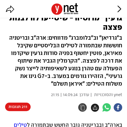
חשש במערב: איראן תקבל "סודות
גרעין" מרוסיה - שיסייעו לה לבנות
פצצה
ב"גרדיאן" וב"בלומברג" מדווחים: ארה"ב ובריטניה
חוששות שבתמורה לטילים הבליסטיים שקיבל
מאיראן, פוטין יחשוף בפניה סודות גרעין שיקדמו
את דרכה לפצצה. "הקרמלין הגביר את שיתוף
הפעולה עם טהרן בנוגע לשאיפותיה לייצר נשק
גרעיני", הזהירו גורמים במערב. ב-G7 גינו את
משלוח הטילים: "איראן תשלם"
ynet והסוכנויות
| עודכן:
14.09.24 | 21:15
211 תגובות
בארה"ב ובבריטניה גובר החשש שבתמורה ל
טילים 