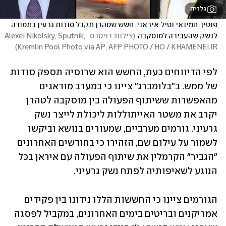
גלריה
פוטין, חמינאי וטיל איראני. חשש שטהרן תקבל סודות גרעין בתמורה 
לנשק שהעבירה למוסקבה
(
צילום: רויטרס, Alexei Nikolsky, Sputnik, 
)
Kremlin Pool Photo via AP, AFP PHOTO / HO / KHAMENEI.IR
לפי הדיווחים כעת, החשש הוא שרוסיה תספק סודות 
של ממש. ב"בלומברג" ציינו כי במערב מודאגים 
מהאפשרות ששיתוף הפעולה בין מוסקבה לטהרן 
יקרב את משטר האייתוללות ליכולת לייצר נשק 
גרעיני. גורמים מערביים, שמעורים בנושא וביקשו 
לשמור על עילום שם, הזהירו כי בחודשים האחרונים 
"הגביר" הקרמלין את שיתוף הפעולה עם איראן בכל 
הנוגע לשאיפותיה לפתח נשק גרעיני.
הגורמים ציינו כי החששות הללו נידונו בין פקידים 
אמריקנים ובריטים בימים האחרונים, במקביל לפסגה 