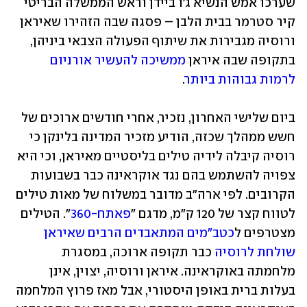
שערכו אמש הנשיא ג'ו ביידן וראש הממשלה הבריטי 
קיר סטרמר בבית הלבן – פסגה שבה הזהירו שאיראן 
ורוסיה מגבירות את שיתוף הפעולה הצבאי ביניהן, 
בתקופה שבה איראן 
ממשיכה להעשיר אורניום 
לרמות גבוהות ביותר
.
ביום שלישי האחרון, נזכיר, אחרי חודשים ארוכים של 
חשש ממהלך שכזה, הודיע מזכיר המדינה בלינקן כי 
רוסיה קיבלה לידיה טילים בליסטיים מאיראן, וכי היא 
צפויה להשתמש בהם נגד אוקראינה כבר בשבועות 
הקרובים. לפי ארה"ב מדובר במשלוח של מאות טילים 
לטווח קצר של 120 ק"מ, מדגם "
פאתח-360
". הטילים 
מצטרפים ל
כטב"מים המתאבדים הרבים שאיראן 
שולחת לרוסיה
 כבר תקופה ארוכה, במסגרת 
מלחמתה באוקראינה. איראן ורוסיה, יצוין, אינן 
בעלות ברית באופן היסטורי, אבל מאז פרוץ המלחמה 