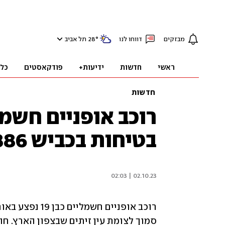
מבזקים
דווחו לנו
°
28
תל אביב
ראשי
חדשות
ידיעות+
פודקאסטים
כל
חדשות
רוכב אופניים חשמ
בטיחות בכביש 886 בצפון, מצבו קשה
02.10.23 | 02:03