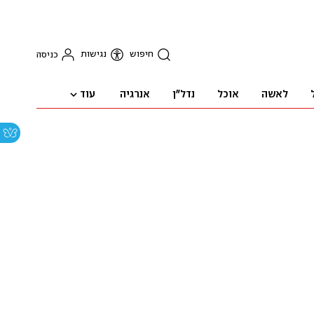
חיפוש
נגישות
כניסה
עוד
לאשה
אוכל
נדל"ן
אנרגיה