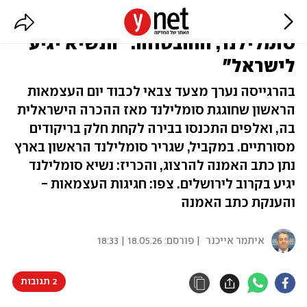
המצעד הצבאי ביום העצמאות של
סומלילנד, וההבטחה: "הנשיא יגיע
לישראל"
בהרגייסה נערך מצעד צבאי לכבוד יום העצמאות
הראשון שחוגגת סומלילנד מאז ההכרה הישראלית
בה, ואלפים התכנסו בבירה לקחת חלק בריקודים
מסורתיים. במקביל, שגריר סומלילנד הראשון בארץ
נתן כתב האמנה להרצוג, והכריז: נשיא סומלילנד
יגיע בקרוב לירושלים. צפו: חגיגות העצמאות -
והענקת כתב האמנה
איתמר אייכנר
| פורסם:
18.05.26 | 18:33
2 תגובות