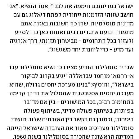
ישראל במדינתכם חיממה את לבנו", אמר הנשיא. "אני 
חושב שזוהי הזדמנות ייחודית לפתח דיאלוג גם עם 
מדינות מוסלמיות, שהן כה חשובות באזור. אתם 
מתמודדים עם אתגרים רבים ואנחנו כאן כדי לסייע 
ולעזור בכל התחומים - מביטחון תזונתי, דרך אנרגיה 
ועד מדע - כדי ליהנות יחד משגשוג".
שגריר סומלילנד הודיע מצידו כי נשיא סומלילנד עבד 
א-רחמאן מוחמד עבדאללה "יגיע בקרוב לביקור 
בישראל", והוסיף: "בנינו מערכת יחסים גדולה, שהיא 
מערכת יחסים אסטרטגית שתסלול את הדרך קדימה 
בתחומים רבים, בכל המישורים - בין אם מדובר 
בפיתוח, בשיתוף פעולה מדיני, בשיתוף פעולה 
ביטחוני, וכמובן גם בקשר בין האזרחים שלנו. תושבי 
סומלילנד מעריכים מאוד את העובדה שישראל הייתה 
המדינה הראשונה שהכירה בסומלילנד בשנת 1960, 