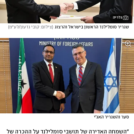
גלריה
שגריר סומלילנד הראשון בישראל והרצוג
(
צילום: קובי גדעון/לע״מ
)
סער והשגריר האג'י
"השמחה האדירה של תושבי סומלילנד על ההכרה של 