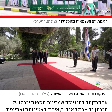
חגיגות יום העצמאות בסומלילנד
(
צילום: רויטרס
)
הענקת כתב ההאמנה בפעם הראשונה
(
צילום: גרגורי באדו
)
אך התקווה בהרגייסה שמדינות נוספות יכריזו על 
הכרתן בה - כולל ארה"ב, איחוד האמירויות ואתיופיה 