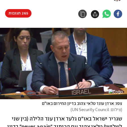
265 תגובות
צפו: ארדן עונד טלאי צהוב בדיון החירום באו"ם
(
צילום: UN Security Council
)
שגריר ישראל באו"ם גלעד ארדן ענד הלילה (בין שני 
לשלישי) טלאי צהוב עם הכיתוב "never again" בדיון 