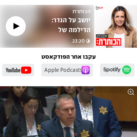
הכותרת
יושב על הגדר: 
הדילמה של 
נסראללה
23:20
עקבו אחר הפודקאסט