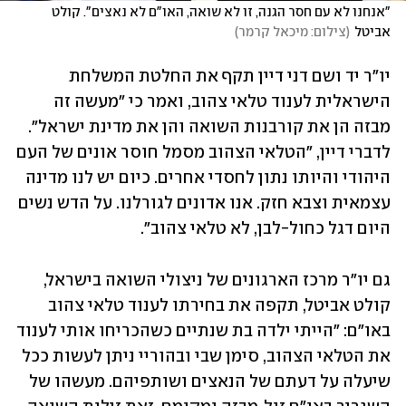
"אנחנו לא עם חסר הגנה, זו לא שואה, האו"ם לא נאצים". קולט 
אביטל
(
צילום: מיכאל קרמר
)
יו"ר יד ושם דני דיין תקף את החלטת המשלחת 
הישראלית לענוד טלאי צהוב, ואמר כי "מעשה זה 
מבזה הן את קורבנות השואה והן את מדינת ישראל". 
לדברי דיין, "הטלאי הצהוב מסמל חוסר אונים של העם 
היהודי והיותו נתון לחסדי אחרים. כיום יש לנו מדינה 
עצמאית וצבא חזק. אנו אדונים לגורלנו. על הדש נשים 
היום דגל כחול-לבן, לא טלאי צהוב".
גם יו"ר מרכז הארגונים של ניצולי השואה בישראל, 
קולט אביטל, תקפה את בחירתו לענוד טלאי צהוב 
באו"ם: "הייתי ילדה בת שנתיים כשהכריחו אותי לענוד 
את הטלאי הצהוב, סימן שבי ובהוריי ניתן לעשות ככל 
שיעלה על דעתם של הנאצים ושותפיהם. מעשהו של 