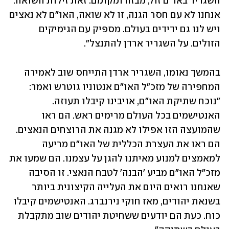
השגריר באו"ם זול, מבזה ומקומם. זאת זילות השואה. 
אנחנו לא עם חסר הגנה, זו לא שואה, האו"ם לא נאצים 
ויש לנו גם ידידים בעולם. מספיק עם הגימיקים 
הזולים. על השגריר ארדן להתנצל".
בהמשך נאומו, השגריר ארדן התייחס שוב לאמירה 
המחפירה של מזכ"ל האו"ם אנטוניו גוטרש ואמר: 
"נוכח שתיקת האו"ם, אויבינו קיבלו תעוזה. 
האנטישמים בכל העולם מרימים ראש. הם ראו 
שהמועצה הזו אפילו לא מגנה את הרוצחים הנאצים. 
הם ראו את העצרת הכללית של האו"ם מריעה 
למאמצים למנוע מאיתנו להגן על עצמנו. הם שמעו את 
מזכ"ל האו"ם מביע 'הבנה' לטבח הנאצי. זו הסיבה 
שאנחנו רואים היום את העלייה הקיצונית ביותר 
בשנאת יהודים, מאז חוקי נירנברג. האנטישמים קיבלו 
כוח. כעת הם יודעים ששחיטת יהודים שוב מתקבלת 