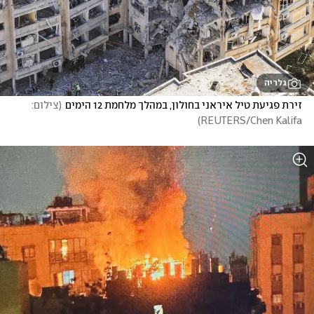
גלריה
זירת פגיעת טיל איראני בחולון, במהלך מלחמת 12 הימים
(
צילום:  
)
REUTERS/Chen Kalifa