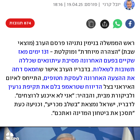
יובל קרני
| פורסם:
19.04.25 | 18:16
874 תגובות
ראש הממשלה בנימין נתניהו פרסם הערב (מוצאי 
שבת) "הצהרה מיוחדת" ומוקלטת - 
131 ימים מאז 
שקיים בפעם האחרונה מסיבת עיתונאים שכללה 
תשובות לשאלות
. בדבריו הערב אישר ש
חמאס דחה 
את ההצעה האחרונה לעסקת חטופים
, התייחס לאיום 
האיראני בצל 
הדיווח שטראמפ בלם את תקיפת גרעין
ולביקורת מבית, והבהיר: "אני לא איכנע לרוצחים". 
לדבריו, ישראל נמצאת "בשלב מכריע", וכניעה כעת 
"תסכן את ביטחון המדינה ואתכם".