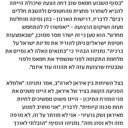
"בסוף השבוע חמאס שוב דחה הצעה שיכולה הייתה 
להביא לשחרור מחצית מהחטופים ולהשבת חללים 
רבים". לדבריו, דרישות הארגון - בהן נסיגה מוחלטת 
מעזה ושיקום הרצועה - "יאפשרו לו להתחמש 
מחדש". הוא טען כי זה ישדר מסר מסוכן, "שבאמצעות 
חטיפת ישראלים ניתן להוריד את מדינת ישראל על 
ברכיה". נתניהו הבהיר כי "בתנאים האלה לא נסיים את 
מלחמת התקומה לפני שנשמיד את חמאס ולפני 
שנבטיח שרצועת עזה לא תהווה עוד איום".
בצל השיחות בין איראן לארה"ב, אמר נתניהו: "אלמלא 
הפגיעה הקשה בציר של איראן, לא היינו משנים את 
פני המזרח התיכון - היינו פשוט ממשיכים לחיות 
תחת סכנה קיומית". לדבריו, "אני מחויב למנוע 
מאיראן נשק גרעיני - אני לא מוותר על זה, לא מרפה 
מזה ולא נסוג מזה". נתניהו הוסיף: "הובלתי לאורך 