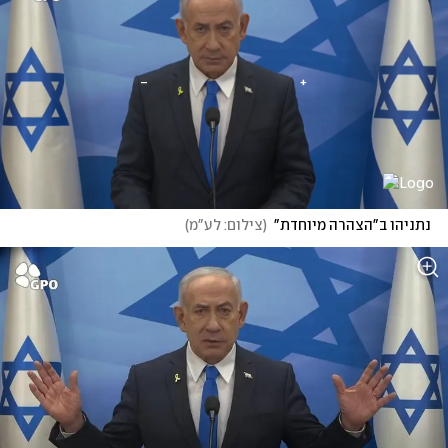
נתניהו ב"הצהרה מיוחדת"
(
צילום: לע"מ
)