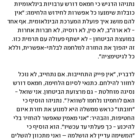
נתניהו הדגיש כי חמאס דורש ערבויות בינלאומיות 
כובלות שימנעו כל אפשרות לחידוש הלחימה: "אין 
להם מושג איך פועלת המערכת הבינלאומית. אף אחד 
- לא ארה"ב, לא סין, לא רוסיה, לא חברות אחרות 
במועצת הביטחון - לא ישתף פעולה עם תרמית כזו. 
זה יהפוך את החזרה למלחמה לבלתי-אפשרית, וללא 
כל לגיטימציה".
לדבריו, "אין פייק התחייבות. אם נתחייב, לא נוכל 
לחזור להילחם. כתנאי לסיום הלחימה, חמאס דורש 
נסיגה מוחלטת - גם מרצועת הביטחון. אני שואל - 
האם לוחמינו נלחמו לשווא?". נתניהו הוסיף כי 
"חובתו" כראש ממשלה היא למנוע את חזרת איום 
החטיפות, והבהיר: "אני מאמין שאפשר להחזיר בלי 
להיכנע - כך פעלתי עד עכשיו". הוא הוסיף כי 
"המשימה עדיין לא הושלמה – ואני מתכוון להשלים 