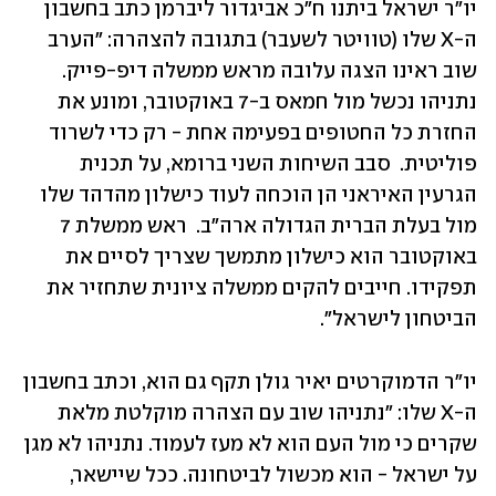
יו"ר ישראל ביתנו ח"כ אביגדור ליברמן כתב בחשבון 
ה-X שלו (טוויטר לשעבר) בתגובה להצהרה: "הערב 
שוב ראינו הצגה עלובה מראש ממשלה דיפ-פייק. 
נתניהו נכשל מול חמאס ב-7 באוקטובר, ומונע את 
החזרת כל החטופים בפעימה אחת - רק כדי לשרוד 
פוליטית.  סבב השיחות השני ברומא, על תכנית 
הגרעין האיראני הן הוכחה לעוד כישלון מהדהד שלו 
מול בעלת הברית הגדולה ארה"ב.  ראש ממשלת 7 
באוקטובר הוא כישלון מתמשך שצריך לסיים את 
תפקידו. חייבים להקים ממשלה ציונית שתחזיר את 
הביטחון לישראל".
יו"ר הדמוקרטים יאיר גולן תקף גם הוא, וכתב בחשבון 
ה-X שלו: "נתניהו שוב עם הצהרה מוקלטת מלאת 
שקרים כי מול העם הוא לא מעז לעמוד. נתניהו לא מגן 
על ישראל - הוא מכשול לביטחונה. ככל שיישאר, 