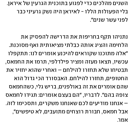
השנים מהלכים כדי לפגוע בתוכנית הגרעין של איראן. 
בלי הפעולות הללו - לאיראן היה נשק גרעיני כבר 
לפני עשר שנים".
נתניהו תקף בחריפות את הדרישה להפסיק את 
הלחימה והציג אותה כבלתי מציאותית ואף מסוכנת. 
"אלה מתוכנו שקוראים להיכנע אומרים לנו: תתקפלו 
עכשיו, תצאו מעזה ומציר פילדלפי, תרמו את החמאס, 
תבטיחו שלא תחזרו להילחם – ואחרי שהוא יחזיר את 
החטופים, תחזרו להילחם. האבסורד הכי גדול הוא 
שהם אומרים את זה באולפנים, בריש גלי, כשהחמאס 
צופה בהם". לדבריו, "הם בעצם אומרים: תגידו לחמאס 
– אנחנו מודיעים לכם שאנחנו משקרים, ותסכימו לזה. 
אבל חמאס, חבורת רוצחים מתועבים, לא טיפשים", 
אמר.