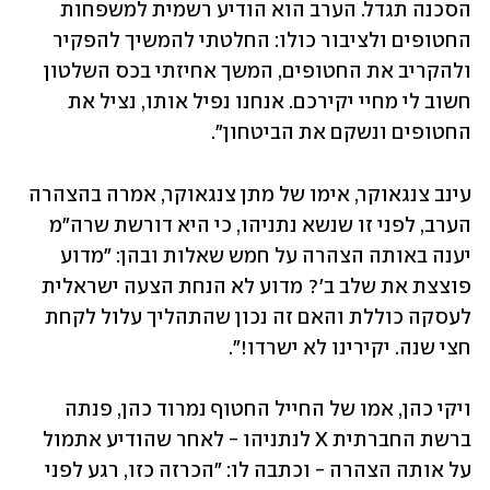
הסכנה תגדל. הערב הוא הודיע רשמית למשפחות 
החטופים ולציבור כולו: החלטתי להמשיך להפקיר 
ולהקריב את החטופים, המשך אחיזתי בכס השלטון 
חשוב לי מחיי יקירכם. אנחנו נפיל אותו, נציל את 
החטופים ונשקם את הביטחון".
עינב צנגאוקר, אימו של מתן צנגאוקר, אמרה בהצהרה 
הערב, לפני זו שנשא נתניהו, כי היא דורשת שרה"מ 
יענה באותה הצהרה על חמש שאלות ובהן: "מדוע 
פוצצת את שלב ב'? מדוע לא הנחת הצעה ישראלית 
לעסקה כוללת והאם זה נכון שהתהליך עלול לקחת 
חצי שנה. יקירינו לא ישרדו!".
ויקי כהן, אמו של החייל החטוף נמרוד כהן, פנתה 
ברשת החברתית X לנתניהו - לאחר שהודיע אתמול 
על אותה הצהרה - וכתבה לו: "הכרזה כזו, רגע לפני 