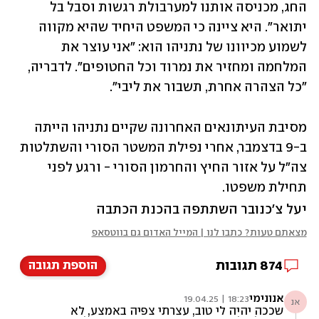
החג, מכניסה אותנו למערבולת רגשות וסבל בל 
יתואר". היא ציינה כי המשפט היחיד שהיא מקווה 
לשמוע מכיוונו של נתניהו הוא: "אני עוצר את 
המלחמה ומחזיר את נמרוד וכל החטופים". לדבריה, 
"כל הצהרה אחרת, תשבור את ליבי".
מסיבת העיתונאים האחרונה שקיים נתניהו הייתה 
ב-9 בדצמבר, אחרי נפילת המשטר הסורי והשתלטות 
צה"ל על אזור החיץ והחרמון הסורי - ורגע לפני 
תחילת משפטו. 
יעל צ'כנובר השתתפה בהכנת הכתבה
מצאתם טעות? כתבו לנו | המייל האדום גם בווטסאפ
874
תגובות
הוספת תגובה
אנונימי
18:23 | 19.04.25
אנ
שככה יהיה לי טוב, עצרתי צפיה באמצע, לא