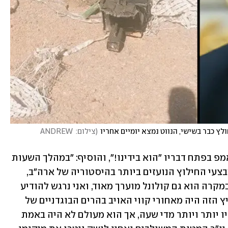
ץ כבר בשישי, הנווט נמצא יומיים אחריו
(
צילום: ANDREW 
בהודעה הבוקר על חילוץ הנווט כתב טראמפ בפתח דבריו "הוא בידינו!", והוסיף: "במהלך השעות 
האחרונות, צבא ארה"ב ביצע את אחד ממבצעי החילוץ הנועזים ביותר בהיסטוריה של ארה"ב, 
עבור אחד מהקצינים המדהימים שלנו, שבמקרה הוא גם קולונל מוערך מאוד, ואני נרגש להודיע 
לכם כעת שהוא בריא ושלם! הלוחם האמיץ הזה היה מאחורי קווי האויב בהרים הבוגדניים של 
איראן, ניצוד על ידי אויבינו שהתקרבו אליו יותר ויותר מדי שעה, אך הוא מעולם לא היה באמת 