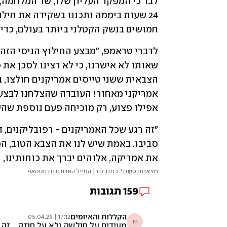
חמושים בנשק הקטלני ביותר בעולם, כדי ל
אפילו פצוע, רק מוכיחה פעם נוספת שהשג
את אמריקה, אלוהים יברך את כוחותינו, 
מצאתם טעות? כתבו לנו | המייל האדום גם בווטסאפ
159
תגובות
הקללות והאיומים
17:12 | 05.04.26
הו
מעידים על חולשה ולא על חוזק... זה