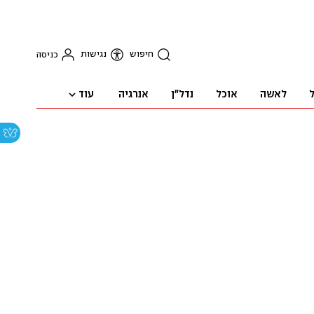
חיפוש
נגישות
כניסה
עוד
ל
לאשה
אוכל
נדל"ן
אנרגיה