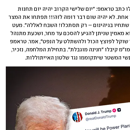
בפוסט בוטה במיוחד ברשת החברתית שלו כתב טראמפ: "יום שלישי הקרוב יהיה יום תחנות 
הכוח ויום הגשרים באיראן, הכול בחבילה אחת. לא יהיה שום דבר דומה לזה!!! תפתחו את המצר 
המזד**ן, ממזרים משוגעים שכמותכם, או שתחיו בגיהינום – רק תסתכלו! השבח לאללה". מעט 
לאחר מכן אמר טראמפ ל"פוקס ניוז" שהוא מאמין שניתן להגיע להסכם עד מחר, ושכעת מתנהל 
מו"מ. "אם הם לא יגיעו להסכם, ומהר, אני שוקל לפוצץ הכול ולהשתלט על הנפט", אמר. טראמפ 
טען שהנציגים האיראנים שמנהלים את המו"מ קיבלו "חנינה מוגבלת". בתחילת המלחמה, נזכיר, 
י המשטר שיתקוממו נגד שלטון האייתוללות. 