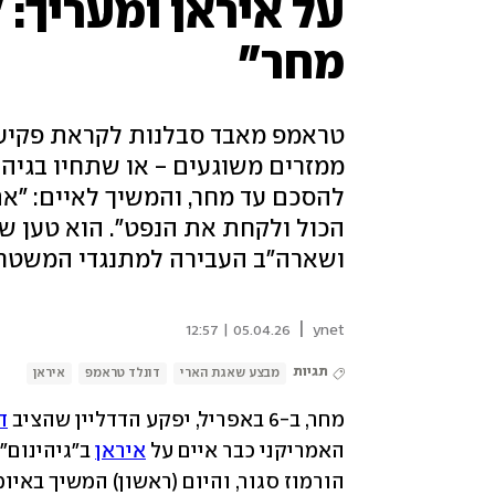
על איראן ומעריך:
מחר"
טראמפ מאבד סבלנות לקראת פקיעת 
ממזרים משוגעים - או שתחיו בגיהינו
להסכם עד מחר, והמשיך לאיים: "אם
הכול ולקחת את הנפט". הוא טען שמ
ושארה"ב העבירה למתנגדי המשטר 
|
05.04.26 | 12:57
ynet
תגיות
מבצע שאגת הארי
דונלד טראמפ
איראן
מחר, ב-6 באפריל, יפקע הדדליין שהציב 
ד
האמריקני כבר איים על 
איראן
הורמוז סגור, והיום (ראשון) המשיך באיומ