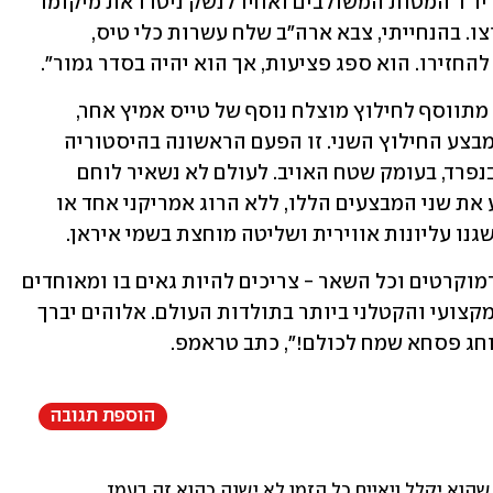
לבד כי המפקד העליון שלו, שר המלחמה, יו"ר המטות המשולבים ואחיו לנשק ניטרו את מיקומו 
24 שעות ביממה ותכננו בשקידה את חילוצו. בהנחייתי, צבא ארה"ב שלח עשרות כלי טיס, 
החזירו. הוא ספג פציעות, אך הוא יהיה בסדר גמור". 
לדברי טראמפ, "מבצע החילוץ הניסי הזה מתווסף לחילוץ מוצלח נוסף של טייס אמיץ אחר, 
שאותו לא אישרנו, כי לא רצינו לסכן את מבצע החילוץ השני. זו הפעם הראשונה בהיסטוריה 
הצבאית ששני טייסים אמריקנים חולצו, בנפרד, בעומק שטח האויב. לעולם לא נשאיר לוחם 
אמריקני מאחור! העובדה שהצלחנו לבצע את שני המבצעים הללו, ללא הרוג אמריקני אחד או 
נו עליונות אווירית ושליטה מוחצת בשמי איראן.
"זה רגע שכל האמריקנים - רפובליקנים, דמוקרטים וכל השאר - צריכים להיות גאים בו ומאוחדים 
סביבו. באמת שיש לנו את הצבא הטוב, המקצועי והקטלני ביותר בתולדות העולם. אלוהים יברך 
וחג פסחא שמח לכולם!", כתב טראמפ.
הוספת תגובה
 שהוא יקלל ויאיים כל הזמן לא ישנה כהוא זה בעמדת האיראנים 