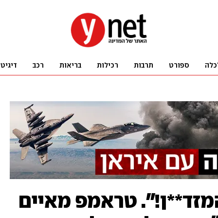
כלה
ספורט
תרבות
רכילות
בריאות
רכב
דיגיט
זד**ן!". טראמפ מאיים