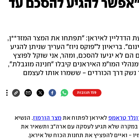
 "אפשר להגיע להסכם עד
הדדליין לאיראן: "תפתחו את המצר המזד**ן,
ם". בריאיון ל"פוקס ניוז" העריך שניתן להגיע
 הם לא יגיעו להסכם, ומהר, אני שוקל לפוצץ
נהלי המו"מ האיראנים קיבלו "חנינה מוגבלת",
נשק דרך הכורדים - ששמרו אותו לעצמם
159 תגובות
ונלד טראמפ
 לאיראן לפתוח את 
מצר הורמוז
. הנשיא 
 ב"גיהינום" במקרה שלא תגיע לעסקה עם ארה"ב ותשאיר את 
יו - ואיים להפציץ את תחנות הכוח של איראן. 