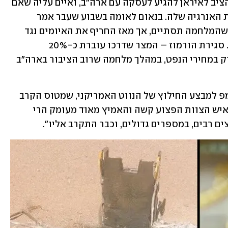
טראמפ שינה כמה פעמים את הדדליין שהציב לאיראן להגיע לעסקה עם ארה"ב, ואיים עליה שאם 
היא לא תעמוד בו הוא יתקוף את תשתיות האנרגיה שלה. בנאום לאומה בשבוע שעבר אמר 
טראמפ כי הורמוז "ייפתח באופן טבעי" כשהמלחמה תסתיים, אך מאז החריף את האיומים נגד 
איראן וקרא לה לפתוח בהקדם את המצר. סגירת הורמוז – המצר שדרכו עוברת כ-20% 
מאספקת הנפט העולמית – הובילה לזינוק במחירי הנפט, במהלך מלחמה שרוב הציבור בארה"ב 
בפוסט נוסף שפרסם היום התייחס טראמפ למבצע החילוץ של הנווט האמריקני, שמטוס הקרב 
שלו באיראן הופל. הוא כתב: "חילצנו את איש הצוות הפצוע קשה והאמיץ מאוד מעומק הרי 
ם רבים, במספרים גדולים, וכבר התקרב אליו".