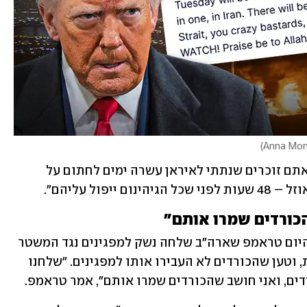
)
אמש כתב טראמפ ברשת Truth Social: "אתם זוכרים שנתתי לאיראן עשרה ימים לחתום על 
ול עליהם". 
הכורדים שמרו אותם"
בקטע נוסף מהריאיון ל"פוקס ניוז" אמר היום טראמפ שארה"ב שלחה נשק למפגינים נגד המשטר 
באיראן – באמצעות המיליציות הכורדיות, וטען שהכורדים לא העבירו אותו למפגינים. "שלחנו 
ים, ואני חושב שהכורדים שמרו אותם", אמר טראמפ. 