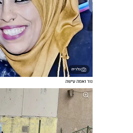
גלריה
נור ואמה עישה