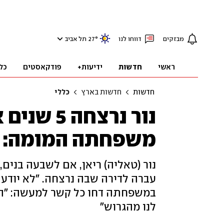
מבזקים
דווחו לנו
°
27
תל אביב
ראשי
חדשות
ידיעות+
פודקאסטים
כל
חדשות
חדשות בארץ
כללי
נור נרצח
משפחתה המומה: "ל
במשפחתה דחו כל קשר למעשה: "האח
לנו מהגרוש"