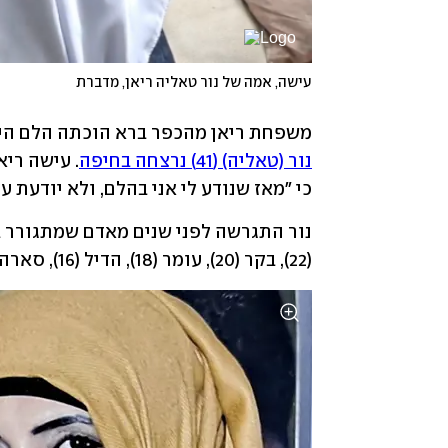
עישה, אמה של נור טאליה ריאן, מדברת
משפחת ריאן מהכפר ברא הוכתה הלם היו
נור (טאליה) (41) נרצחה בחיפה
כי "מאז שנודע לי אני בהלם, ולא יודעת 
(22), בקר (20), עומר (18), הדיל (16), סארה (13) והתאומים יוסף ואבראהים (8).