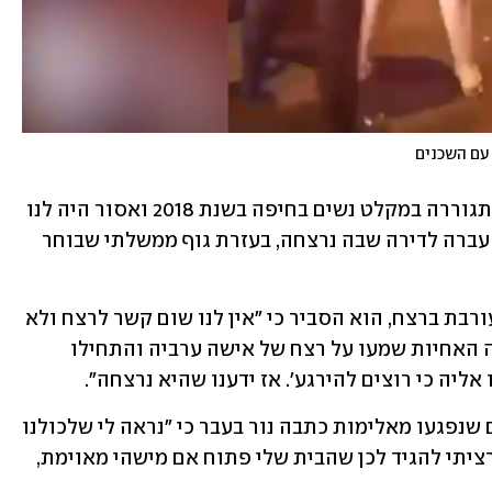
 עם השכנים
גם אח של נור הגיב לרצח, וציין כי "היא התגוררה במקלט נשים בחיפה בשנת 2018 ואסור היה לנו 
לפגוש אותה בגלל בעיות. לאחר מכן היא עברה לדירה שבה נרצחה, בעזרת גוף ממשלתי שבוחר 
אחרי שהופצו טענות לפיהן המשפחה מעורבת ברצח, הוא הסביר כי "אין לנו שום קשר לרצח ולא 
חשבנו על מעשה כזה. בעת שהמעשה קרה האחיות שמעו על רצח של אישה ערביה והתחילו 
ליה כי רוצים להירגע'. אז ידענו שהיא נרצחה".
בקבוצה בפייסבוק שהיוותה מרחב לנשים שנפגעו מאלימות כתבה נור בעבר כי "נראה לי שלכולנו 
אותו כאב, עברתי את כל סוגי האלימות. רציתי להגיד לכן שהבית שלי פתוח אם מישהי מאוימת, 