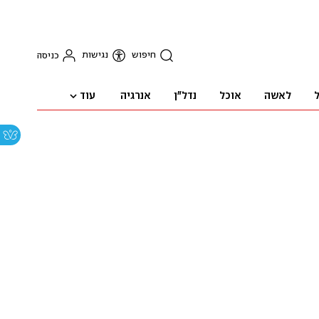
חיפוש
נגישות
כניסה
עוד
ל
לאשה
אוכל
נדל"ן
אנרגיה