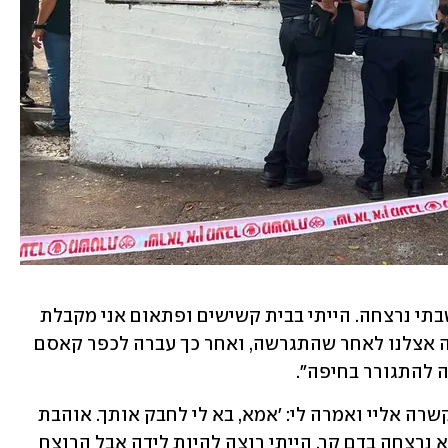
לדברי אמה של נור, "אני עוד לא מעכלת שבתי נרצחה. הייתי בבית קשישים ופתאום אני מקבלת 
מהגרוש שלה שהיא נרצחה. היא התגוררה אצלנו לאחר שהתגרשה, ואחר כך עברה לכפר קאסם 
ה להתגורר בחיפה".
היא הוסיפה כי "רק לפני כשבוע היא התקשרה אליי ואמרה לי: 'אמא, בא לי לחבק אותך. אוהבת 
אותך מאוד. התגעגעתי אלייך', ולצערי היא נרצחה בדם קר. הייתי רוצה להיות לידה אבל הרוצח 