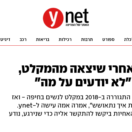
כלה
ספורט
תרבות
רכילות
בריאות
רכב
דיגיט
ה 5 שנים אחרי שיצאה מהמקלט,
א יודעים על מה"
נור (טאליה) ריאן, אם לשבעה בנים, התגוררה ב-2018 במקלט לנשים בחיפה - ואז
עברה לדירה שבה נרצחה. "לא יודעת איך נתאושש", אמרה אמה עישה ל-ynet.
יות ביקשו להתקשר אליה כדי שנירגע, נודע