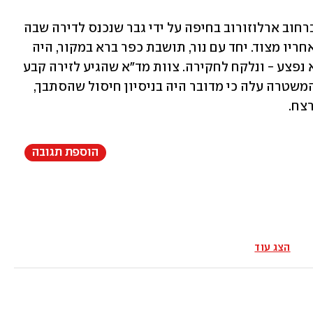
היום בשעות הצהריים נור נורתה למוות ברחוב ארלוזורוב בחיפה על ידי גבר שנכנס לדירה שבה 
שהתה. החשוד נמלט, והמשטרה מנהלת אחריו מצוד. יחד עם נור, תושבת כפר ברא במקור, היה 
בדירה גבר נוסף, ככל הנראה בן זוגה, שלא נפצע - ונלקח לחקירה. צוות מד"א שהגיע לזירה קבע 
את מותה במקום. מחקירה ראשונית של המשטרה עלה כי מדובר היה בניסיון חיסול שהסתבך, 
רצח.
הוספת תגובה
הצג עוד