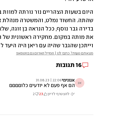
וייתכן שהגבר שהיה עם ריאן היה היעד ל
מצאתם טעות? כתבו לנו | המייל האדום גם בווטסאפ
16
תגובות
אנונימי
22:06 | 31.08.23
אנ
הם אף פעם לא יודעים כלוםםםם
להצטרף לדיון
23
2