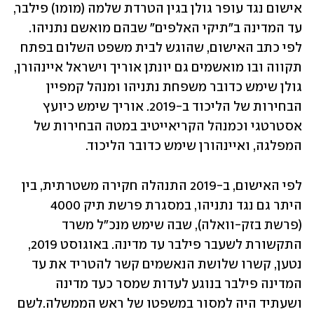
אישום נגד עופר גולן בגין הטרדת שלמה (מומו) פילבר, 
עד המדינה ב"תיקי האלפים" שבהם מואשם נתניהו. 
לפי כתב האישום, שהוגש לבית משפט השלום בפתח 
תקווה ובו מואשמים גם יונתן אוריך וישראל איינהורן, 
גולן שימש כדובר משפחת נתניהו ומנהל קמפיין 
הבחירות של הליכוד ב-2019. אוריך שימש כיועץ 
אסטרטגי וכמנהל הקריאייטיב במטה הבחירות של 
המפלגה, ואיינהורן שימש כדובר הליכוד. 
לפי האישום, ב-2019 התנהלה חקירה משטרתית, בין 
היתר גם נגד נתניהו, במסגרת פרשת תיק 4000 
(פרשת בזק-וואלה), שבה שימש מנכ"ל משרד 
התקשורת לשעבר פילבר עד מדינה. באוגוסט 2019, 
נטען, קשרו שלושת הנאשמים קשר להטריד את עד 
המדינה פילבר בנוגע לעדות שמסר כעד מדינה 
ושעתיד היה למסור במשפטו של ראש הממשלה.לשם 