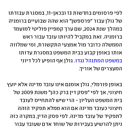
לפי פרסומים בחדשות 13 ובכאן-11, במסגרת עבודתו 
של גולן עבור "פרספשן" הוא שהה שבועיים ברומניה 
במהלך שנת 2024, שם ערך קמפיין פוליטי למועמד 
ברומניה. זאת במקביל להיותו עובד עבור ראש 
הממשלה כדובר מול אמצעי התקשורת, ומי שמלווה 
אותו באופן קבוע בבית המשפט במסגרת עדותו 
במשפט המתנהל נגדו
. גולן אף הופיע לכל דיוני 
המעצרים של אוריך. 
באופן פורמלי, גולן אומנם אינו עובד מדינה אלא יועץ 
חיצוני, אך לפי "פסק דין ברק כהן" משנת 2009 של 
בית המשפט העליון - הרי שיש להתחייס לעובד 
חיצוני כעובד מדינה אם הוא ממלא תפקיד הזהה 
לתפקיד של עובד מדינה. לפי פסק הדין, במקרה כזה 
ניתן להרשיע בעבירות של שוחד אדם שעובד עבור 