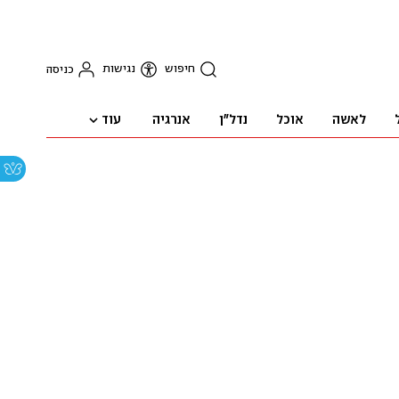
חיפוש
נגישות
כניסה
עוד
לאשה
אוכל
נדל"ן
אנרגיה