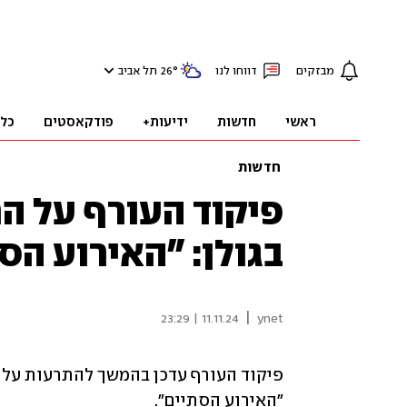
מבזקים
דווחו לנו
°
26
תל אביב
ראשי
חדשות
ידיעות+
פודקאסטים
כל
חדשות
פיקוד העורף על 
בגולן: "האירוע הס
|
11.11.24 | 23:29
ynet
"האירוע הסתיים". 