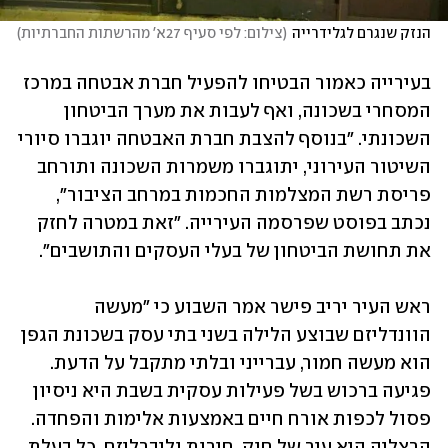
הנזק שנגרם לגלידרייה
(
צילום: לפי סעיף 27א' מהרשתות החברתיות
)
בעירייה כאמור הבטיחו להפעיל חברת אבטחה במרכז 
המסחרי בשכונה, ואף לעבות את מערך הביטחון 
השכונתי. "בנוסף להצבת חברת האבטחה יוגברו סיורי 
השיטור העירוני, יתוגברו משמרות השכונה ותורחב 
פריסת רשת המצלמות החכמות במרחב הציבור", 
נכתב בפוסט שפרסמה העירייה. "זאת במטרה לחזק 
את תחושת הביטחון של בעלי העסקים והתושבים".
ראש העיר יריב פישר אמר השבוע כי "מעשה 
הוונדליזם שבוצע הלילה בשני בתי עסק בשכונת הגפן 
הוא מעשה חמור, עברייני ובלתי מתקבל על הדעת. 
פגיעה ברכוש בשל פעילות עסקית בשבת היא ניסיון 
פסול לכפות אורח חיים באמצעות אלימות והפחדה. 
הרצליה היא עיר של חוק, חירות וליברליזם. כל בעלת 