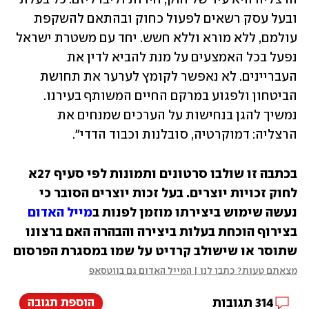
ובעל עסק רשאים לפעול כחוק ובהתאם להשקפת 
עולמם, ללא מורא וללא חשש. יחד עם משטרת ישראל 
נפעל בכל האמצעים על מנת להביא לדין את 
העבריינים. לא נאפשר לקומץ לערער את תחושת 
הביטחון ולפגוע במרקם החיים המשותף בעירנו. 
נמשיך להגן בנחישות על הערכים שמנחים את 
הרצליה: דמוקרטיה, סובלנות וכבוד הדדי".
בכתבה זו שולבו סרטונים ותמונות לפי סעיף 27א 
לחוק זכויות יוצרים. בעל זכות יוצרים הסובר כי 
נעשה שימוש ביצירתו מוזמן לפנות ב
מייל האדום
בצירוף הוכחת בעלות ביצירה והבהרה האם ברצונו 
שתוסר או שישולב קרדיט על שמו במסגרת הפרסום
מצאתם טעות? כתבו לנו | המייל האדום גם בווטסאפ
314
תגובות
הוספת תגובה