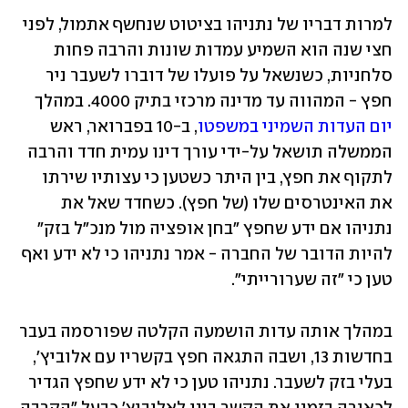
למרות דבריו של נתניהו בציטוט שנחשף אתמול, לפני 
חצי שנה הוא השמיע עמדות שונות והרבה פחות 
סלחניות, כשנשאל על פועלו של דוברו לשעבר ניר 
חפץ - המהווה עד מדינה מרכזי בתיק 4000. במהלך 
יום העדות השמיני במשפטו
, ב-10 בפברואר, ראש 
הממשלה תושאל על-ידי עורך דינו עמית חדד והרבה 
לתקוף את חפץ, בין היתר כשטען כי עצותיו שירתו 
את האינטרסים שלו (של חפץ). כשחדד שאל את 
נתניהו אם ידע שחפץ "בחן אופציה מול מנכ"ל בזק" 
להיות הדובר של החברה - אמר נתניהו כי לא ידע ואף 
טען כי "זה שערורייתי".
במהלך אותה עדות הושמעה הקלטה שפורסמה בעבר 
בחדשות 13, ושבה התגאה חפץ בקשריו עם אלוביץ', 
בעלי בזק לשעבר. נתניהו טען כי לא ידע שחפץ הגדיר 