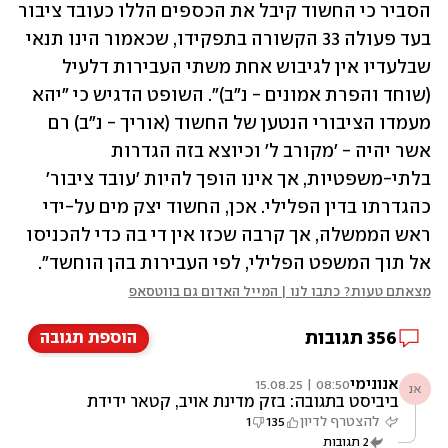
הסביר כי החשוד קיבל את הכספים הללו כעובד ציבור 
בעד פעולה 33 הקשורה בתפקידו, שכאמור הינו תנאי 
שבלעדיו אין לגיבוש אחת משתי העבירות דלעיל 
(שוחד והפרת אמונים - נ"ב)". השופט הדגיש כי "יהא 
מעמדו הציבורי הנטען של החשוד (אוריך - נ"ב) רם 
אשר יהיה - 'מקורב ל' וכיוצא בזה הגדרות 
בלתי-משפטיות, אך אינו הופך להיות 'עובד ציבור' 
כהגדרתו בדין הפלילי. אכן, החשוד יצק מים על-ידי 
ראש הממשלה, אך קרבה שכזו אין די בה כדי להכניסו 
אל תוך המשפט הפלילי, לפי העבירות בהן הוחשד".
מצאתם טעות? כתבו לנו | המייל האדום גם בווטסאפ
356
תגובות
הוספת תגובה
אנונימי
08:50 | 15.08.25
אנ
ביביסט בתגובה: בזק מדינת אויב, קטאר ידידת
אמת
להצטרף לדיון
135
1
2
תגובות