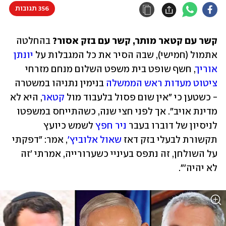
356 תגובות
קשר עם קטאר מותר, קשר עם בזק אסור?
 בהחלטה 
אתמול (חמישי), שבה הסיר את כל המגבלות על 
יונתן 
אוריך
, חשף שופט בית משפט השלום מנחם מזרחי 
ציטוט מעדות ראש הממשלה
 בנימין נתניהו במשטרה 
- כשטען כי "אין שום פסול בלעבוד מול 
קטאר
, היא לא 
מדינת אויב". אך לפני חצי שנה, כשהתייחס במשפטו 
לניסיון של דוברו בעבר 
ניר חפץ
 לשמש כיועץ 
תקשורת לבעלי בזק דאז 
שאול אלוביץ'
, אמר: "דפקתי 
על השולחן, זה נתפס בעיניי כשערורייה, אמרתי 'זה 
לא יהיה'".