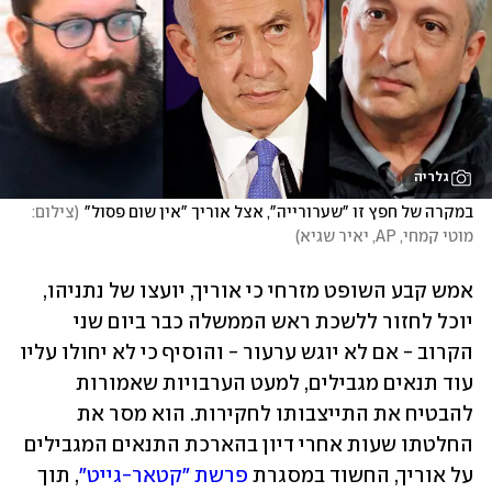
גלריה
במקרה של חפץ זו "שערורייה", אצל אוריך "אין שום פסול"
(
צילום: 
מוטי קמחי, AP, יאיר שגיא
)
אמש קבע השופט מזרחי כי אוריך, יועצו של נתניהו, 
יוכל לחזור ללשכת ראש הממשלה כבר ביום שני 
הקרוב - אם לא יוגש ערעור - והוסיף כי לא יחולו עליו 
עוד תנאים מגבילים, למעט הערבויות שאמורות 
להבטיח את התייצבותו לחקירות. הוא מסר את 
החלטתו שעות אחרי דיון בהארכת התנאים המגבילים 
על אוריך, החשוד במסגרת 
פרשת "קטאר-גייט"
, תוך 