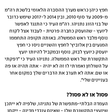
חפץ כיהן כראש מערך ההסברה הלאומי בלשכת רה"מ 
מ-2009 עד סוף 2010, ובין 2014 ל-2017 שימש כדובר 
של בני הזוג נתניהו. רה"מ העיד כי התנגד לאפשר 
ליועץ - שהועסק כחברה פרטית - לעבוד אצל לקוח 
נוסף מלבד ראש הממשלה. באותה תקופה התחממו 
המגעים בין אלוביץ' לחפץ והשניים ניסו כי חפץ 
יועסק כיועץ לבזק, נוסף ובמקביל להיותו יועץ 
התקשורת של ראש הממשלה. נתניהו העיד כי "דפקתי 
על השולחן ואמרתי לו זה לא יהיה - אתה תהיה או פה 
או שם. אתה לא תערב את הדברים שלך במקום אחר 
בעניינים שלי". 
פסול או לא פסול?
העמדה הבלתי-מתפשרת של נתניהו, שלפיה לא ייתכן 
שיועצי התקשורת שלו - שאינם עובדי מדינה - ייקחו 