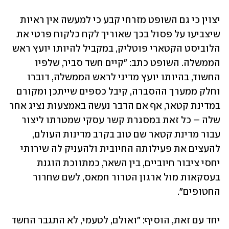
יצוין כי גם השופט מזרחי קבע כי למעשה אין ראיות 
שיצביעו על פסול בכך שאוריך לקח כלקוח פרטי את 
הלוביסט הקטארי פוטליק, במקביל להיותו יועץ ראש 
הממשלה. השופט כתב: "קיים חשד סביר, שלפיו 
החשוד, בהיותו יועץ מדיני לראש הממשלה, דוברו 
וחלק ממערך ההסברה, קיבל כספים שייתכן ומקורם 
במדינת קטאר, אף אם הדבר נעשה באמצעות נציג אחר 
שלה – כל זאת במסגרת קשר עסקי שמטרתו ליצור 
עבור מדינת קטאר שם טוב בקרב מדינות העולם, 
להעצים את פעילותה החיובית ולהעניק לה שירותי 
יחסי ציבור חיוביים, בין השאר, כמתווכת הוגנת 
בעסקאות מול ארגון הטרור חמאס, לשם שחרור 
החטופים".
יחד עם זאת, הוסיף: "ואולם, לטעמי, לא התגבר החשד 