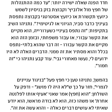
חדד הפנה שאלה ישירה יותר: "עד כמה ההתנהלות 
של חפץ מול אלוביץ' וקבוצת בזק בניסיון לשמש 
כיועץ תקשורת או כיועץ אסטרטגי בקבוצה נתפסת 
בעיניך כדבר סביר, הגיוני או לגיטימי?". נתניהו השיב 
בתקיפות: "זה נתפס בעיניי כשערורייה, הוא מקיים 
את הקשר עבורי, או עבור משפחתי, ובזמן הזה הוא 
מקיים את הקשר עבורו - זה דבר שהוא בלתי-נתפס 
בכלל והוא מסתיר את זה ממני. הדברים האלה לא היו 
ידועים לי, נעשו מאחורי גבי". עוד קבע נתניהו כי "זה 
חמור".
בהמשך, נתניהו טען כי חפץ פעל "בניגוד עניינים 
לגמרי", חזר על כך ש"לא היה לו מושג" - ודפק על 
השולחן: "הוא (חפץ) אמר שאני 'אעיף אותו לפלנטה 
אחרת' או משהו כזה, הוא לא בודה מראשו, הוא יודע 
שאיתי לא עושים דברים כאלה - והוא עשה את זה".