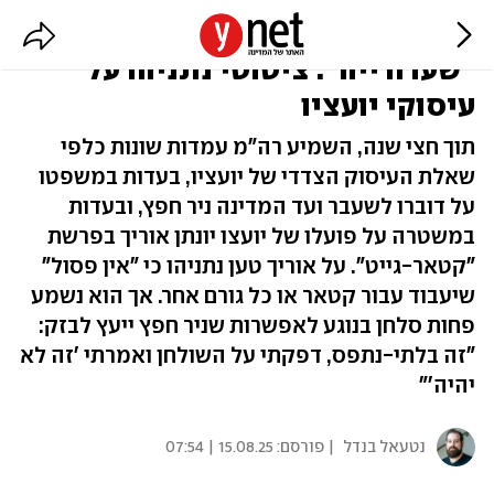
לקטאר? "אין פסול". לבזק?
"שערורייה": ציטוטי נתניהו על
עיסוקי יועציו
תוך חצי שנה, השמיע רה"מ עמדות שונות כלפי
שאלת העיסוק הצדדי של יועציו, בעדות במשפטו
על דוברו לשעבר ועד המדינה ניר חפץ, ובעדות
במשטרה על פועלו של יועצו יונתן אוריך בפרשת
"קטאר-גייט". על אוריך טען נתניהו כי "אין פסול"
שיעבוד עבור קטאר או כל גורם אחר. אך הוא נשמע
פחות סלחן בנוגע לאפשרות שניר חפץ ייעץ לבזק:
"זה בלתי-נתפס, דפקתי על השולחן ואמרתי 'זה לא
יהיה'"
נטעאל בנדל
| פורסם:
15.08.25 | 07:54