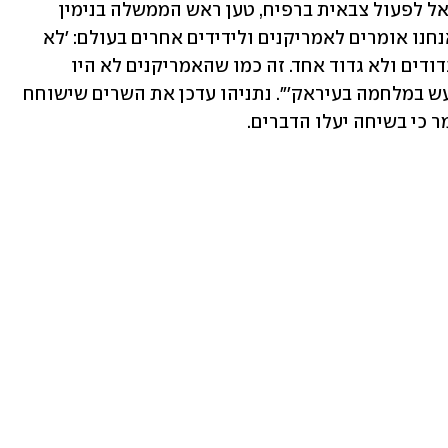
בצל הביקורת הבינלאומית על כוונת ישראל לפעול צבאית ברפיח, טען ראש הממשלה בנימין 
נתניהו בפני השרים בישיבת הממשלה: "אנחנו אומרים לאמריקנים ולידידים אחרים בעולם: 'לא 
נוכל להשאיר גדודים ברפיח. לא ארבעה גדודים ולא גדוד אחד. זה כמו שהאמריקנים לא היו 
מסכימים להשאיר מובלעת קטנה של דאעש במלחמה בעיראק'". נתניהו עדכן את השרים שישוחח 
ר כי בשיחה יעלו הדברים.