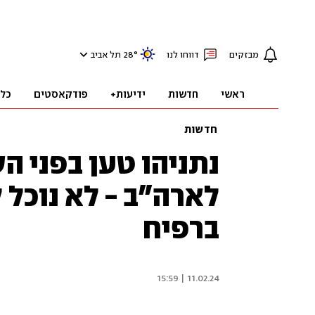
מבזקים
דווחו לנו
°
28
תל אביב
ראשי
חדשות
ידיעות+
פודקאסטים
כל
חדשות
נתניהו טען בפני ה
לארה"ב - לא נוכל 
ברפיח
11.02.24 | 15:59