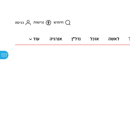
חיפוש
נגישות
כניסה
עוד
לאשה
אוכל
נדל"ן
אנרגיה