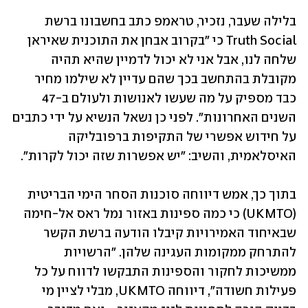
בלילה שעבר, נזכיר, טראמפ כתב בחשבונו ברשת 
Truth Social כי "בקרוב אבחן את התוכנית שאיראן 
שלחה לנו, אבל אני לא יכול לדמיין שהיא תהיה 
מקובלת בהתחשב בכך שהם עדיין לא שילמו מחיר 
כבד מספיק על מה שעשו לאנושות ולעולם ב-47 
השנים האחרונות". לפני כן נשאל הנשיא על ידי כתבים 
על חידוש אפשרי של התקיפות ברפובליקה 
האיסלאמית, והשיב: "יש אפשרות שזה יכול לקרות". 
בתוך כך, אמש דיווחה סוכנות הסחר הימי הבריטית 
(UKMTO) כי כמה ספינות באזור נמל ראס אל-חימה 
שבאיחוד האמירויות קיבלו הודעה ברשת הקשר 
להתרחק ממקומות העגינה שלהן. "הרשויות 
ממשיכות לחקור והספינות התבקשו לדווח על כל 
פעילות חשודה", דיווחה UKMTO, מבלי לציין מי 