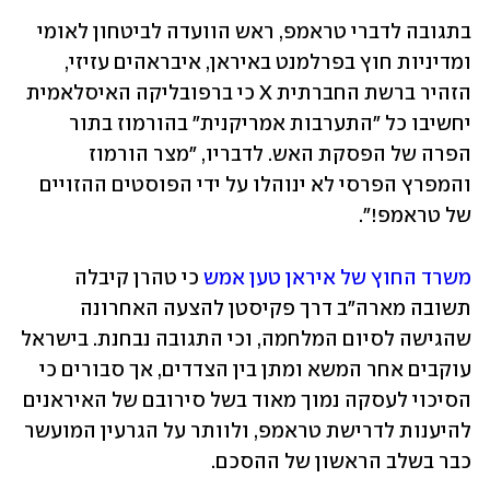
בתגובה לדברי טראמפ, ראש הוועדה לביטחון לאומי 
ומדיניות חוץ בפרלמנט באיראן, איבראהים עזיזי, 
הזהיר ברשת החברתית X כי ברפובליקה האיסלאמית 
יחשיבו כל "התערבות אמריקנית" בהורמוז בתור 
הפרה של הפסקת האש. לדבריו, "מצר הורמוז 
והמפרץ הפרסי לא ינוהלו על ידי הפוסטים ההזויים 
של טראמפ!".
משרד החוץ של איראן טען אמש
 כי טהרן קיבלה 
תשובה מארה"ב דרך פקיסטן להצעה האחרונה 
שהגישה לסיום המלחמה, וכי התגובה נבחנת. בישראל 
עוקבים אחר המשא ומתן בין הצדדים, אך סבורים כי 
הסיכוי לעסקה נמוך מאוד בשל סירובם של האיראנים 
להיענות לדרישת טראמפ, ולוותר על הגרעין המועשר 
כבר בשלב הראשון של ההסכם.