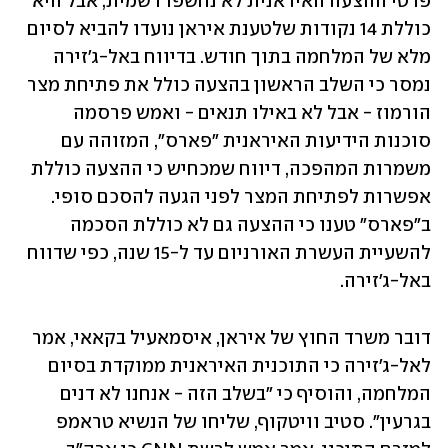
פרטי ההצעה האיראנית לא נחשפו רשמית, אבל היא 
כוללת 14 נקודות שלטענת איראן נועדו להביא לסיום 
מלא של המלחמה בתוך חודש. בדיווח באל-ג'זירה 
נמסר כי השלב הראשון בהצעה כולל את פתיחת מצר 
הורמוז - אבל לא באילו תנאים - ואמש פרסמה 
סוכנות הידיעות האיראנית "פארס", המזוהה עם 
משמרות המהפכה, דיווח שמכחיש כי ההצעה כוללת 
אפשרות לפתיחת המצר לפני הגעה להסכם סופי. 
ב"פארס" טענו כי ההצעה גם לא כוללת הסכמה 
להשעיית העשרת האורניום עד ל-15 שנה, כפי שדווח 
באל-ג'זירה. 
דובר משרד החוץ של איראן, איסמאעיל בקאאי, אמר 
לאל-ג'זירה כי התוכנית האיראנית ממוקדת בסיום 
המלחמה, והוסיף כי "בשלב הזה - אנחנו לא דנים 
בגרעין". סטיב וויטקוף, שליחו של הנשיא טראמפ 