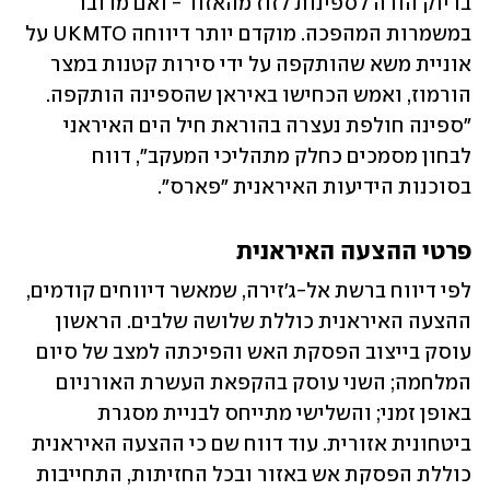
בדיוק הורה לספינות לזוז מהאזור - ואם מדובר 
במשמרות המהפכה. מוקדם יותר דיווחה UKMTO על 
אוניית משא שהותקפה על ידי סירות קטנות במצר 
הורמוז, ואמש הכחישו באיראן שהספינה הותקפה. 
"ספינה חולפת נעצרה בהוראת חיל הים האיראני 
לבחון מסמכים כחלק מתהליכי המעקב", דווח 
בסוכנות הידיעות האיראנית "פארס".
פרטי ההצעה האיראנית
לפי דיווח ברשת אל-ג'זירה, שמאשר דיווחים קודמים, 
ההצעה האיראנית כוללת שלושה שלבים. הראשון 
עוסק בייצוב הפסקת האש והפיכתה למצב של סיום 
המלחמה; השני עוסק בהקפאת העשרת האורניום 
באופן זמני; והשלישי מתייחס לבניית מסגרת 
ביטחונית אזורית. עוד דווח שם כי ההצעה האיראנית 
כוללת הפסקת אש באזור ובכל החזיתות, התחייבות 