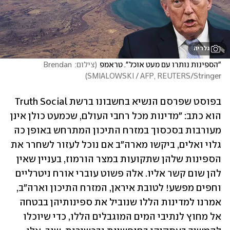
גלריה
"הספינות נותרו עם מעט אוכל". טראמפ
(
צילום: Brendan 
)
SMIALOWSKI / AFP, REUTERS/Stringer
בפוסט שפרסם הנשיא בחשבונו ברשת Truth Social 
הוא כתב: "מדינות מכל רחבי העולם, שכמעט כולן אינן 
מעורבות בסכסוך במזרח התיכון המתרחש באופן כה 
גלוי ואלים, ביקשו מארה"ב אם נוכל לעזור לשחרר את 
הספינות שלהן שתקועות במצר הורמוז, בעניין שאין 
להן שום קשר אליו. אלה פשוט עוברי אורח ניטרליים 
וחפים מפשע! לטובת איראן, המזרח התיכון וארה"ב, 
אמרנו למדינות הללו שנוביל את ספינותיהן בבטחה 
אל מחוץ לנתיבי המים המוגבלים הללו, כדי שיוכלו 