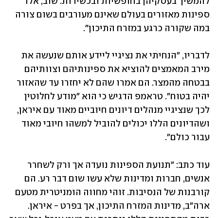
להמשיך בעסקיהן בחופשיות ובכשירות. שוב, אלו 
ספינות מאזורים בעולם שאינם מעורבים בשום צורה 
במה שקורה כרגע במזרח התיכון".
לדבריו, "הנחיתי את נציגיי ליידע אותם שנעשה את 
מירב המאמצים להוציא את ספינותיהם וצוותיהם 
בבטחה מהמצר. הם אמרו שהם לא יחזרו עד שהאזור 
יהיה בטוח". טראמפ הדגיש כי הוא "מודע לחלוטין 
לכך שנציגיי מנהלים דיונים חיוביים מאוד עם איראן, 
ושהדיונים הללו יכולים להוביל למשהו חיובי מאוד 
עבור כולם".
עוד כתב: "תנועת הספינות נועדה אך ורק לשחרר 
אנשים, חברות ומדינות שלא עשו שום דבר רע. הם 
קורבנות של הנסיבות. זוהי מחווה הומניטרית מטעם 
ארה"ב, מדינות המזרח התיכון, אך בפרט - איראן. 