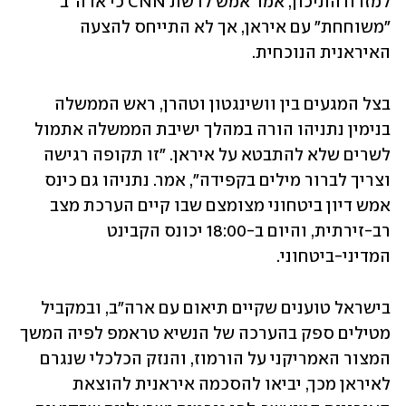
למזרח התיכון, אמר אמש לרשת CNN כי ארה"ב 
"משוחחת" עם איראן, אך לא התייחס להצעה 
האיראנית הנוכחית.
בצל המגעים בין וושינגטון וטהרן, ראש הממשלה 
בנימין נתניהו הורה במהלך ישיבת הממשלה אתמול 
לשרים שלא להתבטא על איראן. "זו תקופה רגישה 
וצריך לברור מילים בקפידה", אמר. נתניהו גם כינס 
אמש דיון ביטחוני מצומצם שבו קיים הערכת מצב 
רב-זירתית, והיום ב-18:00 יכונס הקבינט 
המדיני-ביטחוני.
בישראל טוענים שקיים תיאום עם ארה"ב, ובמקביל 
מטילים ספק בהערכה של הנשיא טראמפ לפיה המשך 
המצור האמריקני על הורמוז, והנזק הכלכלי שנגרם 
לאיראן מכך, יביאו להסכמה איראנית להוצאת 